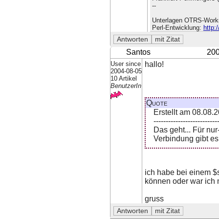
--
Unterlagen OTRS-Work
Perl-Entwicklung:
http:
Santos
200
User since
hallo!
2004-08-05
10 Artikel
BenutzerIn
Quote
Erstellt am 08.08.
--------------------------
Das geht... Für nu
Verbindung gibt e
ich habe bei einem $s
können oder war ich 
gruss