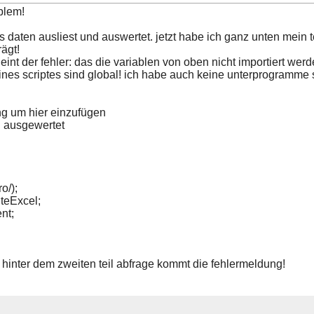
blem!
as daten ausliest und auswertet. jetzt habe ich ganz unten mein t
rägt!
int der fehler: das die variablen von oben nicht importiert werd
eines scriptes sind global! ich habe auch keine unterprogramme
lang um hier einzufügen
d ausgewertet
o/);
teExcel;
nt;
 hinter dem zweiten teil abfrage kommt die fehlermeldung!