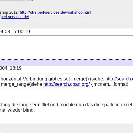
shop 2012:
http://otrs.perl-services.de/workshop.html
//perl-services.de/
4-08-17 00:19
2004, 18:19
------------------------------------------------------
r-horizontal-Verbindung gibt es set_merge() (siehe:
http://search
s merge_range(siehe
http://search.cpan.org/
~jmcnam....format)
tring die länge ermittlet und möchte nun das die spalte in excel
mal wieder blind.