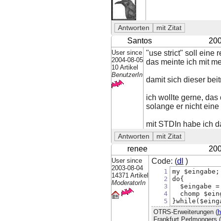
Santos
200
User since
"use strict" soll eine
2004-08-05
das meinte ich mit me
10 Artikel
BenutzerIn
damit sich dieser bei
ich wollte gerne, da
solange er nicht eine
mit STDIn habe ich 
renee
200
User since
Code: (
dl
)
2003-08-04
1
my $eingabe;
14371 Artikel
2
do{
ModeratorIn
3
  $eingabe =
4
  chomp $ein
5
}while($eing
OTRS-Erweiterungen (
h
Frankfurt Perlmongers (