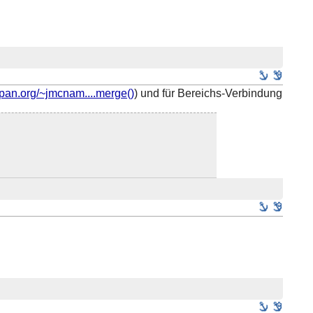
cpan.org/~jmcnam....merge()
) und für Bereichs-Verbindung