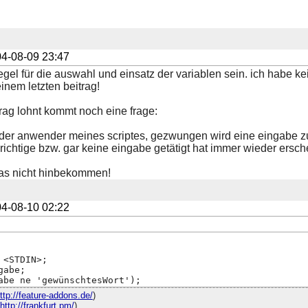
4-08-09 23:47
 regel für die auswahl und einsatz der variablen sein. ich habe k
inem letzten beitrag!
trag lohnt kommt noch eine frage:
s der anwender meines scriptes, gezwungen wird eine eingabe 
 richtige bzw. gar keine eingabe getätigt hat immer wieder ersche
das nicht hinbekommen!
4-08-10 02:22
 <STDIN>;
gabe;
abe ne 'gewünschtesWort');
ttp://feature-addons.de/
)
http://frankfurt.pm/
)