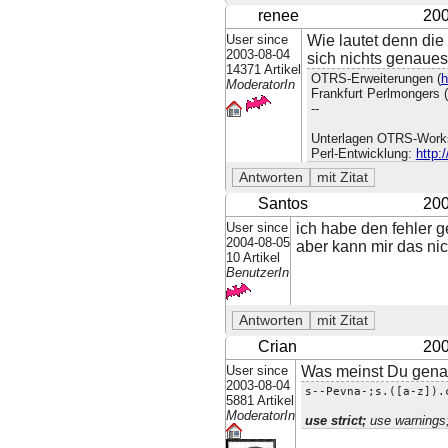
renee
200
User since
Wie lautet denn die
2003-08-04
sich nichts genaues
14371 Artikel
OTRS-Erweiterungen (
h
ModeratorIn
Frankfurt Perlmongers (
--
Unterlagen OTRS-Work
Perl-Entwicklung:
http:
Santos
200
User since
ich habe den fehler ge
2004-08-05
aber kann mir das nic
10 Artikel
BenutzerIn
Crian
200
User since
Was meinst Du gen
2003-08-04
s--Pevna-;s.([a-z]).
5881 Artikel
ModeratorIn
use strict;
use warnings