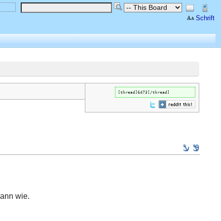
Schrift
[thread]6473[/thread]
dann wie.