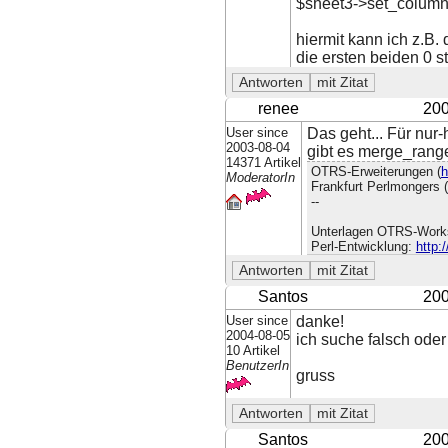
$sheet3->set_column(
hiermit kann ich z.B. 
die ersten beiden 0 st
renee
200
User since
Das geht... Für nur
2003-08-04
gibt es merge_rang
14371 Artikel
OTRS-Erweiterungen (
h
ModeratorIn
Frankfurt Perlmongers (
--
Unterlagen OTRS-Work
Perl-Entwicklung:
http:
Santos
200
User since
danke!
2004-08-05
ich suche falsch oder
10 Artikel
BenutzerIn
gruss
Santos
200