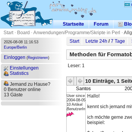
Startseite
Forum
Blo
Start
·
Board
·
Anwendungen/Programme/Skripte in Perl
·
All
Start
Letzte 24h
/
7 Tage
2026-08-08 11:16:53
Europe/Berlin
Methoden für Formatobj
Einloggen
(
Registrieren
)
Leser: 1
Einstellungen
Statistics
10 Einträge, 1 Seit
Jemand zu Hause?
Santos
200
0 Benutzer online
13 Gäste
User since
Hallo!
2004-08-05
10 Artikel
kennt sich jemand mi
BenutzerIn
ich möchte gerne zwe
beispiel: