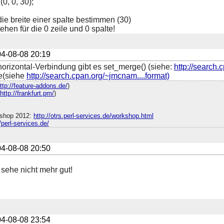
0, 0, 30);
die breite einer spalte bestimmen (30)
ehen für die 0 zeile und 0 spalte!
4-08-08 20:19
-horizontal-Verbindung gibt es set_merge() (siehe:
http://search.
e(siehe
http://search.cpan.org/~jmcnam....format)
ttp://feature-addons.de/
)
http://frankfurt.pm/
)
shop 2012:
http://otrs.perl-services.de/workshop.html
//perl-services.de/
4-08-08 20:50
 sehe nicht mehr gut!
4-08-08 23:54