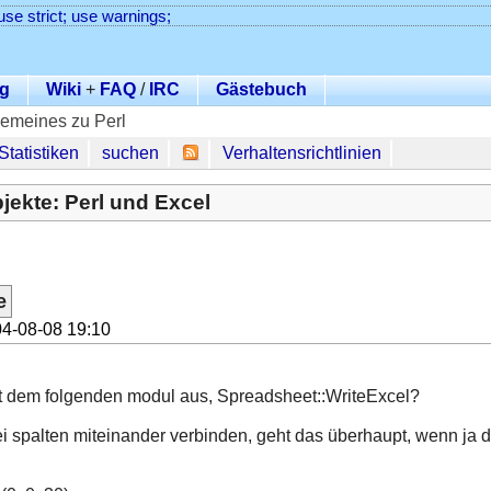
use strict; use warnings;
g
Wiki
+
FAQ
/
IRC
Gästebuch
gemeines zu Perl
Statistiken
suchen
Verhaltensrichtlinien
ekte: Perl und Excel
e
4-08-08 19:10
t dem folgenden modul aus, Spreadsheet::WriteExcel?
i spalten miteinander verbinden, geht das überhaupt, wenn ja 