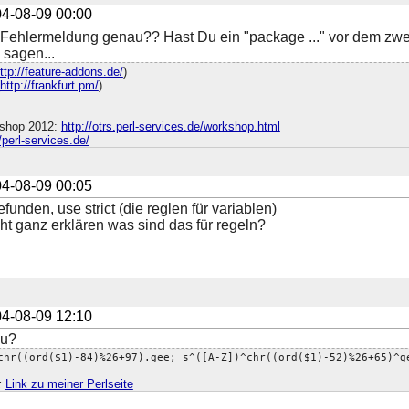
4-08-09 00:00
 Fehlermeldung genau?? Hast Du ein "package ..." vor dem zwe
 sagen...
ttp://feature-addons.de/
)
http://frankfurt.pm/
)
shop 2012:
http://otrs.perl-services.de/workshop.html
//perl-services.de/
4-08-09 00:05
funden, use strict (die reglen für variablen)
ht ganz erklären was sind das für regeln?
4-08-09 12:10
au?
chr((ord($1)-84)%26+97).gee; s^([A-Z])^chr((ord($1)-52)%26+65)^g
;
Link zu meiner Perlseite