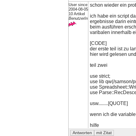
User since
schon wieder ein pro
2004-08-05
10 Artikel
ich habe ein script d
BenutzerIn
ergebnisse darin eint
beim ausführen ersche
varibalen innerhalb 
[CODE]
der erste teil ist zu 
hier wird gelesen un
teil zwei
use strict;
use lib qw(/samson/pr
use Spreadsheet::Wri
use Parse::RecDesce
usw........[QUOTE]
wenn ich die variable
hilfe