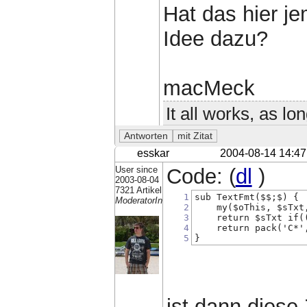
Hat das hier j
Idee dazu?
macMeck
It all works, as lo
esskar
2004-08-14 14:47
User since
Code: (
dl
)
2003-08-04
7321 Artikel
1
sub TextFmt($$;$) {
ModeratorIn
2
    my($oThis, $sTxt
3
    return $sTxt if(
4
    return pack('C*'
5
}
ist dann diese 