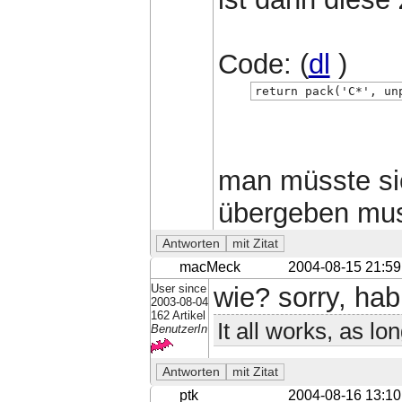
Code: (
dl
)
return pack('C*', un
man müsste si
übergeben muss
macMeck
2004-08-15 21:59
User since
wie? sorry, hab
2003-08-04
162 Artikel
It all works, as lo
BenutzerIn
ptk
2004-08-16 13:10