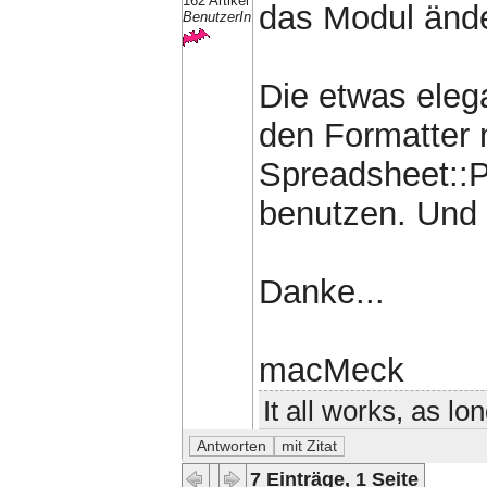
162 Artikel
das Modul änd
BenutzerIn
Die etwas elega
den Formatter 
Spreadsheet::
benutzen. Und 
Danke...
macMeck
It all works, as lo
7 Einträge, 1 Seite