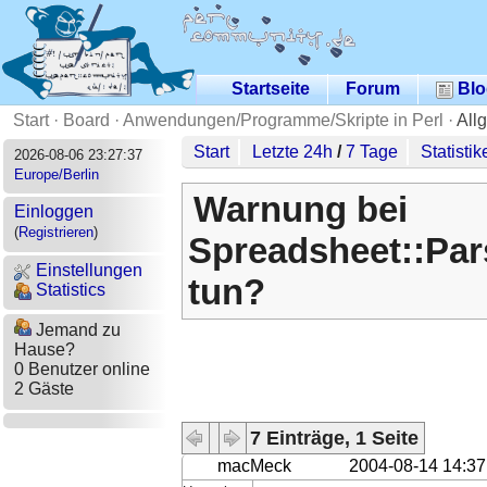
Startseite
Forum
Blo
Start
·
Board
·
Anwendungen/Programme/Skripte in Perl
·
All
Start
Letzte 24h
/
7 Tage
Statistik
2026-08-06 23:27:37
Europe/Berlin
Warnung bei
Einloggen
(
Registrieren
)
Spreadsheet::Par
Einstellungen
tun?
Statistics
Jemand zu
Hause?
0 Benutzer online
2 Gäste
7 Einträge, 1 Seite
macMeck
2004-08-14 14:37