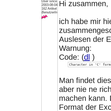
User since
Hi zusammen,
2003-08-04
162 Artikel
BenutzerIn
ich habe mir h
zusammengesc
Auslesen der Ex
Warnung:
Code: (
dl
)
Character in 'C' form
Man findet die
aber nie ne ri
machen kann. D
Format der Ex