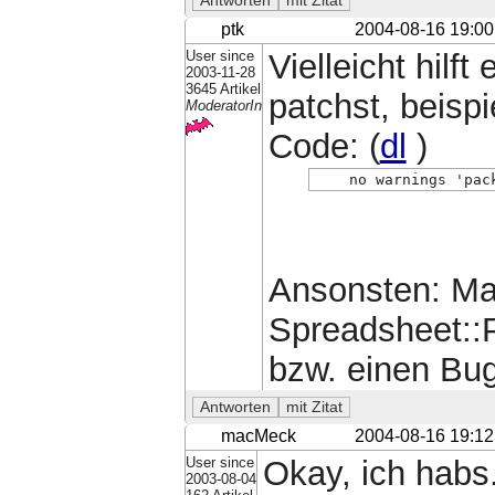
ptk
2004-08-16 19:00
User since
Vielleicht hil
2003-11-28
3645 Artikel
patchst, beisp
ModeratorIn
Code: (
dl
)
    no warnings 'pac
Ansonsten: Mai
Spreadsheet::P
bzw. einen Bug
macMeck
2004-08-16 19:12
User since
Okay, ich habs
2003-08-04