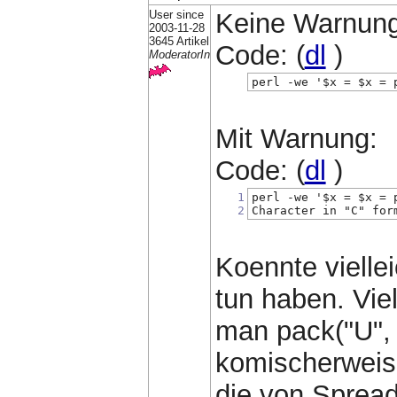
User since
Keine Warnung
2003-11-28
3645 Artikel
Code: (
dl
)
ModeratorIn
perl -we '$x = $x = 
Mit Warnung:
Code: (
dl
)
1
perl -we '$x = $x = 
2
Character in "C" for
Koennte vielle
tun haben. Vie
man pack("U", 
komischerweis
die von Spread