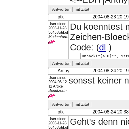
ptk
2004-08-23 20:19
User since
Du koenntest m
2003-11-28
3645 Artikel
Zeichen-Bloeck
ModeratorIn
Code: (
dl
)
unpack("(a10)*", $st
Anthy
2004-08-24 20:19
User since
sonsst keiner 
2004-08-12
11 Artikel
BenutzerIn
ptk
2004-08-24 20:38
User since
Geht's denn ni
2003-11-28
3645 Artikel