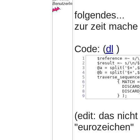
BenutzerIn
folgendes...
zur zeit mache
Code: (
dl
)
1
    $reference =~ s/\
2
    $result =~ s/\n/§
3
    @a = split('§¤',$
4
    @b = split('§¤',$
5
    traverse_sequence
6
            { MATCH =
7
              DISCARD
8
              DISCARD
9
            } );
(edit: das nich
"eurozeichen"