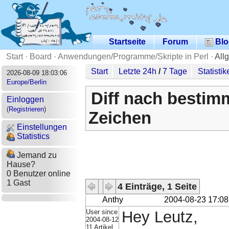
Startseite
Forum
Blo
Start
·
Board
·
Anwendungen/Programme/Skripte in Perl
·
All
Start
Letzte 24h
/
7 Tage
Statistik
2026-08-09 18:03:06
Europe/Berlin
Diff nach bestim
Einloggen
(
Registrieren
)
Zeichen
Einstellungen
Statistics
Jemand zu
Hause?
0 Benutzer online
1 Gast
4 Einträge, 1 Seite
Anthy
2004-08-23 17:08
User since
Hey Leutz,
2004-08-12
11 Artikel