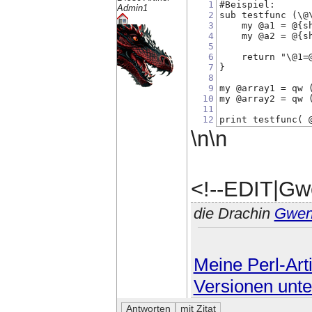
1
#Beispiel:
Admin1
2
sub testfunc (\@
3
    my @a1 = @{s
4
    my @a2 = @{s
5
6
    return "\@1=
7
}
8
9
my @array1 = qw 
10
my @array2 = qw 
11
12
print testfunc( 
\n\n
<!--EDIT|Gw
die Drachin
Gwe
Meine Perl-Arti
Versionen unte