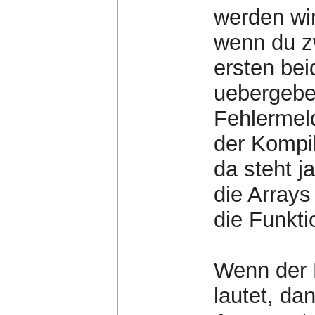
werden wir
wenn du zw
ersten bei
uebergeben
Fehlermel
der Kompi
da steht j
die Arrays
die Funkti
Wenn der 
lautet, da