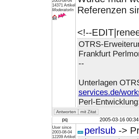
2003-08-04
14371 Artikel
Referenzen sin
ModeratorIn
<!--EDIT|rene
OTRS-Erweiteru
Frankfurt Perlmo
--
Unterlagen OTR
services.de/work
Perl-Entwicklung
pq
2005-03-16 00:34
User since
perlsub
-> Pr
2003-08-04
12209 Artikel