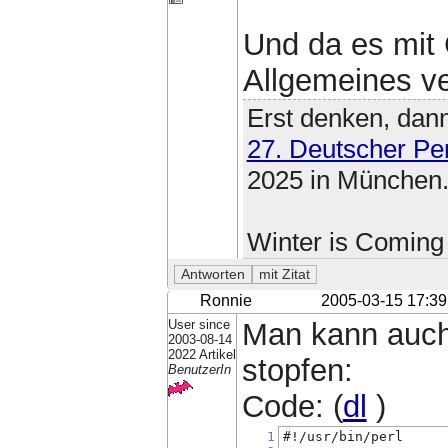
Und da es mit 
Allgemeines v
Erst denken, dann
27. Deutscher Pe
2025 in München
Winter is Coming
Ronnie
2005-03-15 17:39
User since
Man kann auch
2003-08-14
2022 Artikel
stopfen:
BenutzerIn
Code: (
dl
)
1
#!/usr/bin/perl