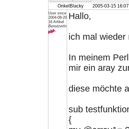
OnkelBlacky
2005-03-15 16:07
User since
Hallo,
2004-08-20
16 Artikel
BenutzerIn
ich mal wieder 
In meinem Perls
mir ein aray zu
diese möchte a
sub testfunkti
{