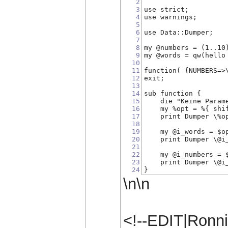
2
3
use strict;
4
use warnings;
5
6
use Data::Dumper;
7
8
my @numbers = (1..10
9
my @words = qw(hello
10
11
function( {NUMBERS=>
12
exit;
13
14
sub function {
15
    die "Keine Param
16
    my %opt = %{ shi
17
    print Dumper \%o
18
19
    my @i_words = $o
20
    print Dumper \@i
21
22
    my @i_numbers = 
23
    print Dumper \@i
24
}
\n\n
<!--EDIT|Ronn