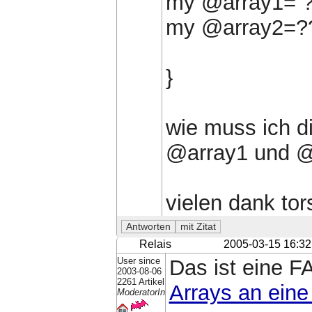
my @array1= ?
my @array2=?
}
wie muss ich d
@array1 und @a
vielen dank tor
Relais
2005-03-15 16:32
User since
Das ist eine 
2003-08-06
2261 Artikel
Arrays an ein
ModeratorIn