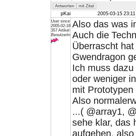
pKai
2005-03-15 23:11
User since
Also das was in
2005-02-18
357 Artikel
Auch die Techn
BenutzerIn
Überrascht hat
Gwendragon ge
Ich muss dazu 
oder weniger in
mit Prototypen 
Also normalerw
...( @array1, 
sehe klar, das 
aufgehen, also