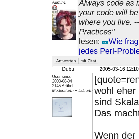
Always code as i
Admin1
your code will b
where you live. 
Practices"
lesen:
Wie frag
jedes Perl-Prob
Dubu
2005-03-16 12:10
User since
[quote=re
2003-08-04
2145 Artikel
wohl eher 
ModeratorIn + EditorIn
sind Skala
Das macht
Wenn der 