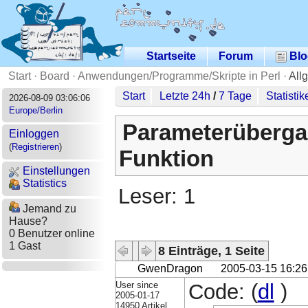
Startseite
Forum
Blo
Start
·
Board
·
Anwendungen/Programme/Skripte in Perl
·
All
Start
Letzte 24h
/
7 Tage
Statistik
2026-08-09 03:06:06
Europe/Berlin
Parameterüberga
Einloggen
(
Registrieren
)
Funktion
Einstellungen
Statistics
Leser: 1
Jemand zu
Hause?
0 Benutzer online
1 Gast
8 Einträge, 1 Seite
GwenDragon
2005-03-15 16:26
User since
Code: (
dl
)
2005-01-17
14950 Artikel