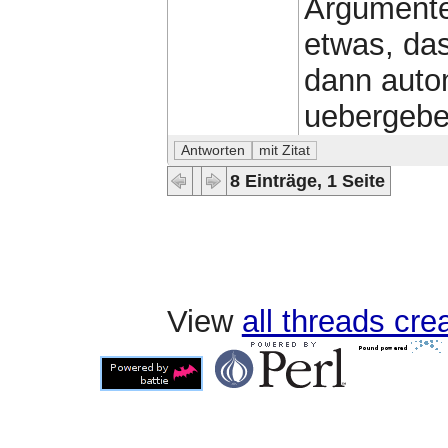
Argumente
etwas, da
dann auto
uebergebe
8 Einträge, 1 Seite
View
all threads cr