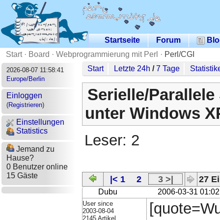
Startseite
Forum
Blo
Start
·
Board
·
Webprogrammierung mit Perl
·
Perl/CGI
Start
Letzte 24h
/
7 Tage
Statistik
2026-08-07 11:58:41
Europe/Berlin
Serielle/Parallele
Einloggen
(
Registrieren
)
unter Windows XP
Einstellungen
Statistics
Leser: 2
Jemand zu
Hause?
0 Benutzer online
15 Gäste
|< 1
2
3 >|
27 Ei
Dubu
2006-03-31 01:02
User since
[quote=Wul
2003-08-04
2145 Artikel