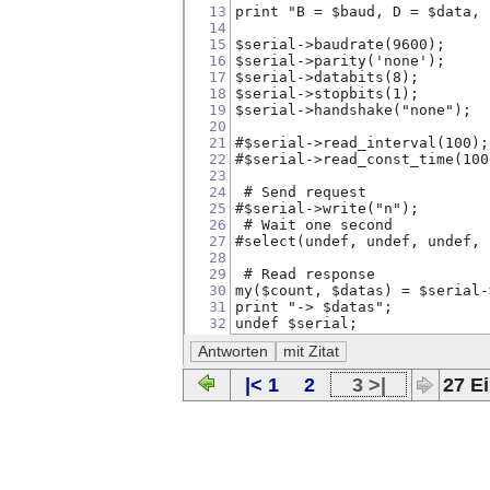
13
print "B = $baud, D = $data, 
14
15
$serial->baudrate(9600);
16
$serial->parity('none');
17
$serial->databits(8);
18
$serial->stopbits(1);
19
$serial->handshake("none");
20
21
#$serial->read_interval(100);
22
#$serial->read_const_time(100
23
24
 # Send request
25
#$serial->write("n");
26
 # Wait one second
27
#select(undef, undef, undef, 
28
29
 # Read response
30
my($count, $datas) = $serial-
31
print "-> $datas";
32
undef $serial; 
|< 1
2
3 >|
27 Ei