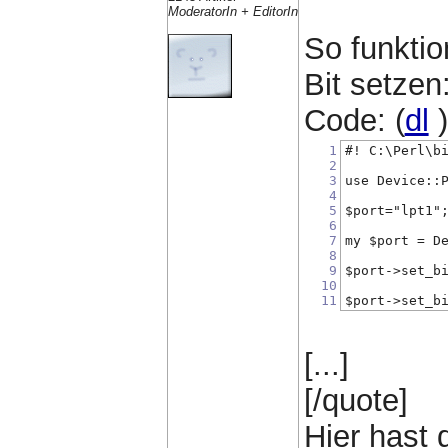
ModeratorIn + EditorIn
So funktio
Bit setzen
Code: (
dl
)
1
#! C:\Perl\b
2
3
use Device::
4
5
$port="lpt1"
6
7
my $port = D
8
9
$port->set_b
10
11
$port->set_b
[...]
[/quote]
Hier hast