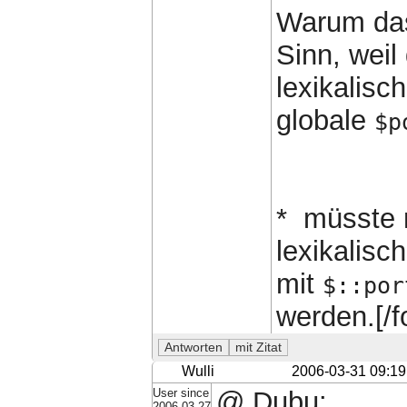
Warum d
Sinn, weil
lexikalisc
globale
$p
*
müsste n
lexikalisch
mit
$::por
werden.[/f
Wulli
2006-03-31 09:19
User since
@ Dubu:
2006-03-27