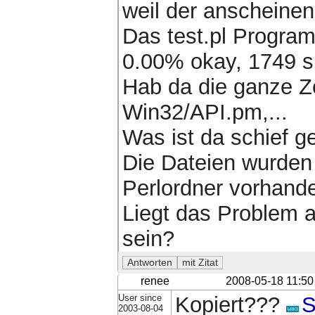
weil der anscheinen
Das test.pl Program
0.00% okay, 1749 su
Hab da die ganze Zei
Win32/API.pm,...
Was ist da schief g
Die Dateien wurden j
Perlordner vorhande
Liegt das Problem 
sein?
renee
2008-05-18 11:50
User since
Kopiert???
S
2003-08-04