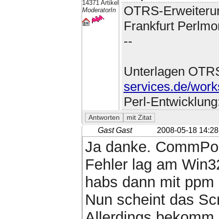
14371 Artikel
OTRS-Erweiteru
ModeratorIn
Frankfurt Perlmo
--
Unterlagen OTR
services.de/work
Perl-Entwicklung
Gast Gast
2008-05-18 14:28
Ja danke. CommPort
Fehler lag am Win3
habs dann mit ppm n
Nun scheint das Scr
Allerdings bekomm 