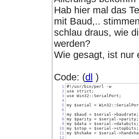
Hab hier mal das T
mit Baud,.. stimmen
schlau draus, wie d
werden?
Wie gesagt, ist nur 
Code: (
dl
)
1
#!/usr/bin/perl -w
2
use strict;
3
use Win32::SerialPort;
4
5
my $serial = Win32::SerialPor
6
7
my $baud = $serial->baudrate;
8
my $parity = $serial->parity;
9
my $data = $serial->databits;
10
my $stop = $serial->stopbits;
11
my $hshake = $serial->handsha
12