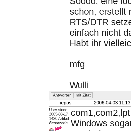
Soooo, eine ioc
schon, erstell
RTS/DTR setze
einfach nicht da
Habt ihr viellei
mfg
Wulli
nepos
2006-04-03 11:13
User since
com1,com2,lpt 
2005-08-17
1420 Artikel
Windows sogar 
BenutzerIn