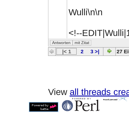
Wulli\n\n
<!--EDIT|Wulli
|< 1
2
3 >|
27 Ei
View
all threads cr