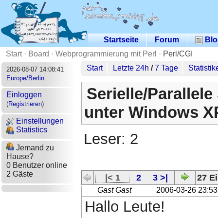
Startseite
Forum
Blo
Start
·
Board
·
Webprogrammierung mit Perl
·
Perl/CGI
Start
Letzte 24h
/
7 Tage
Statistik
2026-08-07 14:08:41
Europe/Berlin
Serielle/Parallele
Einloggen
(
Registrieren
)
unter Windows X
Einstellungen
Statistics
Leser: 2
Jemand zu
Hause?
0 Benutzer online
2 Gäste
|< 1
2
3 >|
27 Ei
Gast Gast
2006-03-26 23:53
Hallo Leute!