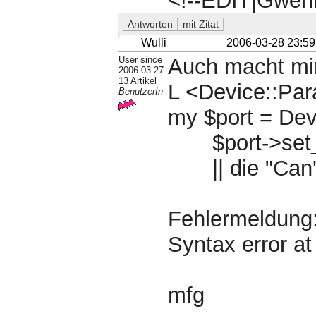
<!--EDIT|Gwen
Wulli
2006-03-28 23:59
User since
Auch macht mir
2006-03-27
13 Artikel
L <Device::Para
BenutzerIn
my $port = Devi
$port->set_b
|| die "Can't
Fehlermeldung
Syntax error at 
mfg