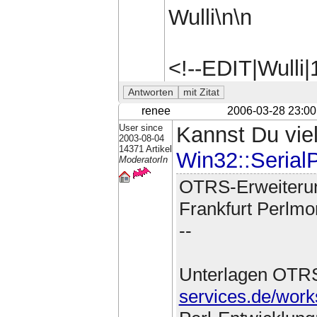
Wulli\n\n
<!--EDIT|Wulli
renee
2006-03-28 23:00
User since
Kannst Du viel
2003-08-04
14371 Artikel
Win32::SerialP
ModeratorIn
OTRS-Erweiteru
Frankfurt Perlmo
--
Unterlagen OTR
services.de/work