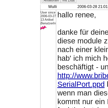
Wulli
2006-03-28 21:01
User since
hallo renee,
2006-03-27
13 Artikel
BenutzerIn
danke für deine
diese module zu
nach einer kle
hab' ich mich 
beschäftigt - u
http://www.bri
SerialPort.ppd
wenn man diese
kommt nur ein E