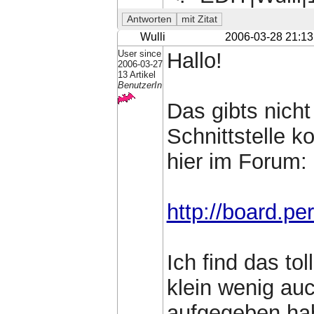
Wulli
2006-03-28 21:13
User since
Hallo!
2006-03-27
13 Artikel
BenutzerIn
Das gibts nicht
Schnittstelle k
hier im Forum:
http://board.pe
Ich find das to
klein wenig auc
aufgegeben hab