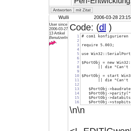
Perl-Entwicklung
Wulli
2006-03-28 23:15
User since
Code: (
dl
)
2006-03-27
13 Artikel
1
# com1 konfigurieren
BenutzerIn
2
3
require 5.003;
4
5
use Win32::SerialPort
6
7
$PortObj = new Win32:
8
       || die "Can't 
9
10
$PortObj = start Win3
11
       || die "Can't 
12
13
   $PortObj->baudrate
14
   $PortObj->parity("
15
   $PortObj->databits
16
   $PortObj->stopbits
\n\n