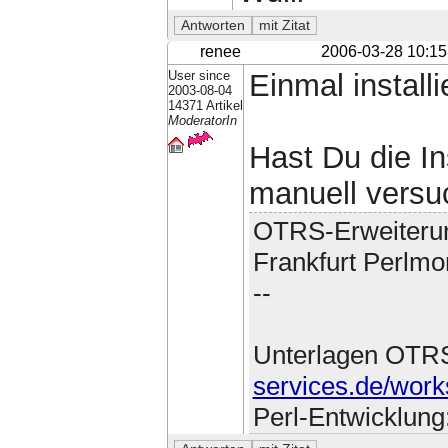
renee
2006-03-28 10:15
User since
Einmal install
2003-08-04
14371 Artikel
ModeratorIn
Hast Du die I
manuell versu
OTRS-Erweiteru
Frankfurt Perlmo
--
Unterlagen OTR
services.de/work
Perl-Entwicklung