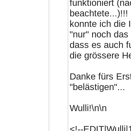
funktioniert (
beachtete...)!!!
konnte ich die 
"nur" noch das 
dass es auch fu
die grössere H
Danke fürs Erst
"belästigen"...
Wulli!\n\n
<!--EDIT|Wulli