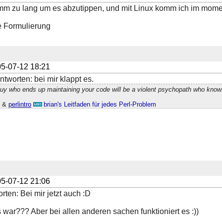
mm zu lang um es abzutippen, und mit Linux komm ich im moment
e Formulierung
5-07-12 18:21
tworten: bei mir klappt es.
guy who ends up maintaining your code will be a violent psychopath who know
h
&
perlintro
brian's Leitfaden für jedes Perl-Problem
5-07-12 21:06
rten: Bei mir jetzt auch :D
ar??? Aber bei allen anderen sachen funktioniert es :))