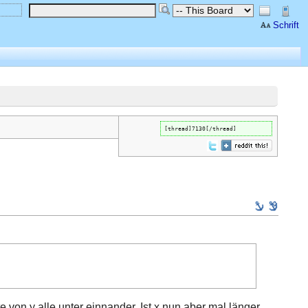
Schrift
[thread]7130[/thread]
e von y alle unter einnander. Ist x nun aber mal länger,