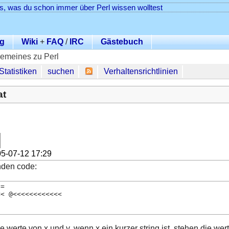
es, was du schon immer über Perl wissen wolltest
g
Wiki
+
FAQ
/
IRC
Gästebuch
gemeines zu Perl
Statistiken
suchen
Verhaltensrichtlinien
at
5-07-12 17:29
nden code:
 =
<< @<<<<<<<<<<<<
 werte von x und y. wenn x ein kurzer string ist, stehen die wert