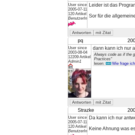
User since
Leider ist das Progra
2005-07-11
120 Artikel
Sor für die allgemein
BenutzerIn
pq
200
User since
dann kann ich nur an
2003-08-04
Always code as if the 
12209 Artikel
Practices"
Admin1
lesen:
Wie frage ic
Strazke
200
User since
Da kann ich nur antwo
2005-07-11
120 Artikel
Keine Ahnung was es w
BenutzerIn