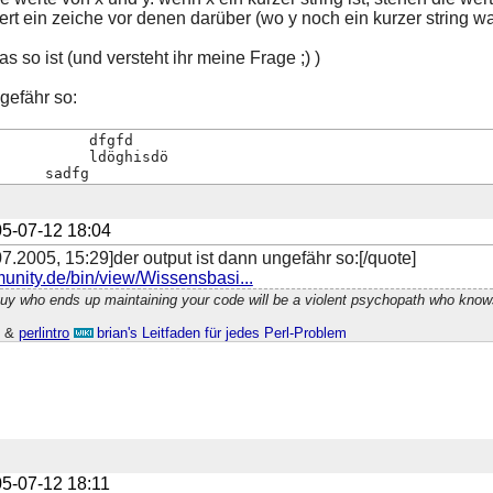
wert ein zeiche vor denen darüber (wo y noch ein kurzer string wa
 so ist (und versteht ihr meine Frage ;) )
ngefähr so:
           dfgfd
           ldöghisdö
      sadfg
5-07-12 18:04
7.2005, 15:29]der output ist dann ungefähr so:[/quote]
munity.de/bin/view/Wissensbasi...
guy who ends up maintaining your code will be a violent psychopath who know
h
&
perlintro
brian's Leitfaden für jedes Perl-Problem
5-07-12 18:11