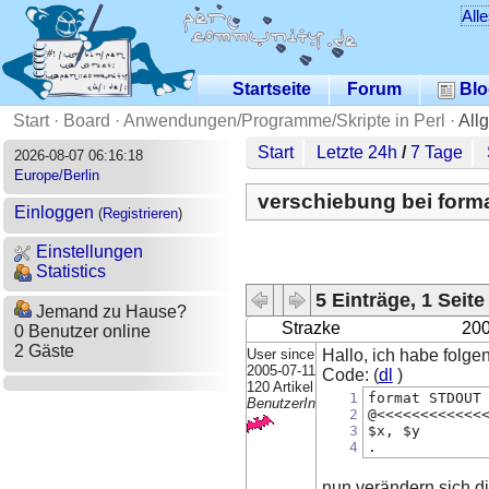
All
Startseite
Forum
Blo
Start
·
Board
·
Anwendungen/Programme/Skripte in Perl
·
All
Start
Letzte 24h
/
7 Tage
2026-08-07 06:16:18
Europe/Berlin
verschiebung bei form
Einloggen
(
Registrieren
)
Einstellungen
Statistics
5 Einträge, 1 Seite
Jemand zu Hause?
Strazke
200
0 Benutzer online
2 Gäste
User since
Hallo, ich habe folge
2005-07-11
Code: (
dl
)
120 Artikel
1
format STDOUT
BenutzerIn
2
@<<<<<<<<<<<<
3
$x, $y
4
.
nun verändern sich die