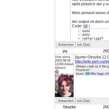
steht plötzlich der y 
Weis jemand wieso das
der output ist dann u
Code: (
dl
)
1
dddd         
2
ddda         
3
sgkhgriggdf  
pq
200
User since
[quote=Strazke,12.0
2003-08-04
http://wiki.perl-com
12209 Artikel
Always code as if the 
Admin1
Practices"
lesen:
Wie frage ic
Strazke
200