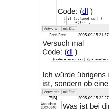
Code: (
dl
)
1
if (defined $x)) {
2
    &($x));}
Gast Gast
2005-09-15 21:37
Versuch mal
Code: (
dl
)
$codereference->( @parameters
Ich würde übrigens n
ist, sondern ob ein
[E|B]
2005-09-15 22:27
User since
Was ist bei di
2003-08-08