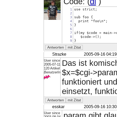
Code: (
dl
)
1
use strict;
2
3
sub foo {
4
  print "foo\n";
5
}
6
7
if(my $code = main->
8
   $code->();
9
}
Strazke
2005-09-16 04:19
User since
Das ist komisc
2005-07-11
120 Artikel
$x=$cgi->param
BenutzerIn
funktioniert un
einsetzt, funkti
esskar
2005-09-16 10:30
User since
param gibt glau
2003-08-04