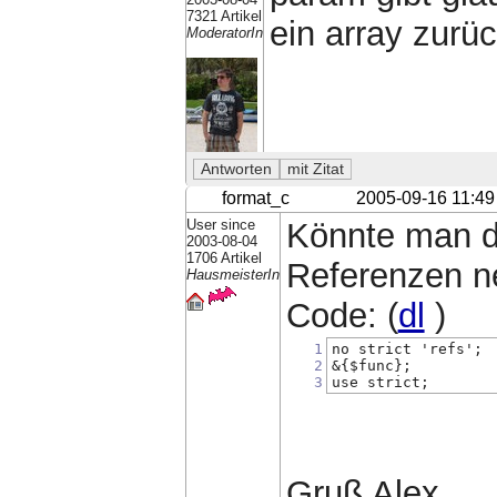
7321 Artikel
ein array zurü
ModeratorIn
format_c
2005-09-16 11:49
User since
Könnte man d
2003-08-04
1706 Artikel
Referenzen 
HausmeisterIn
Code: (
dl
)
1
no strict 'refs';
2
&{$func};
3
use strict;
Gruß Alex