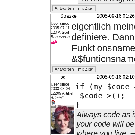
Strazke
2005-09-16 01:26
User since
eigentlich mein
2005-07-11
120 Artikel
definiere. Dann
BenutzerIn
Funktionsnamen
&$funtionsname
pq
2005-09-16 02:10
User since
if (my $code 
2003-08-04
12209 Artikel
$code->();
Admin1
}
Always code as i
your code will b
where you live. 