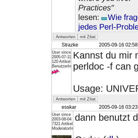
Practices"
lesen:
Wie frag
jedes Perl-Prob
Strazke
2005-09-16 02:58
User since
Kannst du mir 
2005-07-11
120 Artikel
perldoc -f can 
BenutzerIn
Usage: UNIVERS
esskar
2005-09-16 03:23
User since
dann benutzt d
2003-08-04
7321 Artikel
ModeratorIn