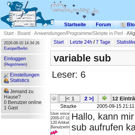
Startseite
Forum
Blo
Start
·
Board
·
Anwendungen/Programme/Skripte in Perl
·
All
Start
Letzte 24h
/
7 Tage
Statistik
2026-08-10 14:34:26
Europe/Berlin
variable sub
Einloggen
(
Registrieren
)
Leser: 6
Einstellungen
Statistics
Jemand zu
Hause?
|< 1
2 >|
12 Einträ
0 Benutzer online
Strazke
2005-09-15 21:11
1 Gast
User since
Hallo, kann mir
2005-07-11
120 Artikel
sub aufrufen k
BenutzerIn