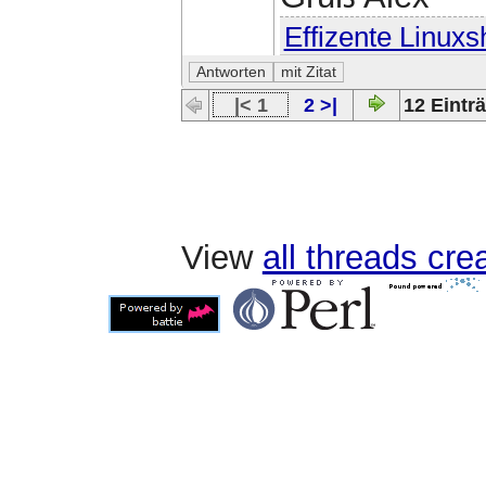
Effizente Linuxs
|< 1
2 >|
12 Einträ
View
all threads cr