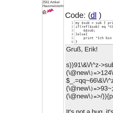
2561 Artikel
HausmeisterIn
Code: (
dl
)
1
my $sub = sub { pr
2
if(ref($sub) eq "C
3
    &$sub;
4
}else{
5
    print "Ich bin
6
}
Gruß, Erik!
s))91\&\/\^z->s
(\@new\
>124\
)=
$_.=qq~66\&\/\^
(\@new\
>93~;
)=
(\@new\
>/)){p
)=
It's not a bug, i