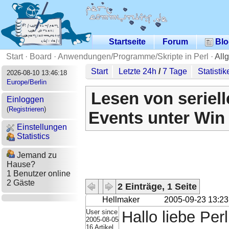
Startseite
Forum
Blo
Start
·
Board
·
Anwendungen/Programme/Skripte in Perl
·
All
Start
Letzte 24h
/
7 Tage
Statistik
2026-08-10 13:46:18
Europe/Berlin
Lesen von serielle
Einloggen
(
Registrieren
)
Events unter Win
Einstellungen
Statistics
Jemand zu
Hause?
1 Benutzer online
2 Gäste
2 Einträge, 1 Seite
Hellmaker
2005-09-23 13:23
User since
Hallo liebe Pe
2005-08-05
16 Artikel