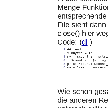
Menge Funktion
entsprechende 
File sieht dann
close() hier we
Code: (
dl
)
1
## read
2
$InBytes = 1;
3
my ( $count_in, $stri
4
( $count_in, $string_
5
print "count: $count_
6
warn "read unsuccessf
Wie schon gesag
die anderen Re