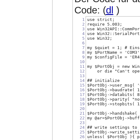
Code: (
dl
)
1
use strict;
2
require 5.003;
3
use Win32API::CommPor
4
use Win32::SerialPort
5
use Win32;
6
7
my $quiet = 1; # Eins
8
my $PortName = 'COM3'
9
my $configFile = 'ER4
10
11
my $PortObj = new Win
12
    or die "Can't ope
13
14
## initialize
15
$PortObj->user_msg( '
16
$PortObj->baudrate( 1
17
$PortObj->databits( 8
18
$PortObj->parity( "no
19
$PortObj->stopbits( 1
20
21
$PortObj->handshake( 
22
my @ar=$PortObj->buff
23
24
## write settings to 
25
$PortObj->write_setti
26
unless( $PortObj ){ p