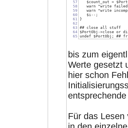
57
   $count_out = $Port
58
   warn "write failed
59
   warn "write incomp
60
   $i--;
61
}
62
63
## close all stuff
64
$PortObj->close or di
65
undef $PortObj; ## fr
bis zum eigentl
Werte gesetzt u
hier schon Feh
Initialisierungs
entsprechende
Für das Lesen v
in den einzelne