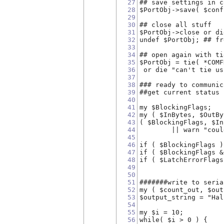
27
## save settings in c
28
$PortObj->save( $conf
29
30
## close all stuff
31
$PortObj->close or di
32
undef $PortObj; ## fr
33
34
## open again with ti
35
$PortObj = tie( *COMF
36
 or die "can't tie us
37
38
### ready to communic
39
##get current status
40
41
my $BlockingFlags;
42
my ( $InBytes, $OutBy
43
( $BlockingFlags, $In
44
        || warn "coul
45
46
if ( $BlockingFlags )
47
if ( $BlockingFlags &
48
if ( $LatchErrorFlags
49
50
51
#######write to seria
52
my ( $count_out, $out
53
$output_string = "Hal
54
55
my $i = 10;
56
while( $i > 0 ) {