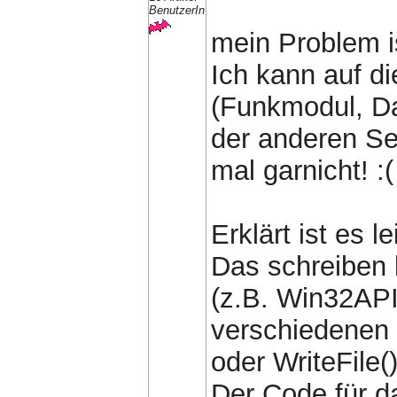
BenutzerIn
mein Problem is
Ich kann auf di
(Funkmodul, D
der anderen Sei
mal garnicht! :(
Erklärt ist es l
Das schreiben 
(z.B. Win32AP
verschiedenen 
oder WriteFile()
Der Code für d