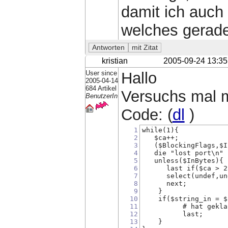
damit ich auch 
welches gerade 
kristian
2005-09-24 13:35
User since
Hallo
2005-04-14
684 Artikel
Versuchs mal m
BenutzerIn
Code: (
dl
)
1
while(1){
2
   $ca++;
3
   ($BlockingFlags,$I
4
   die "lost port\n" 
5
   unless($InBytes){
6
      last if($ca > 2
7
      select(undef,un
8
      next;
9
    }
10
    if($string_in = $
11
          # hat gekla
12
          last;
13
    }