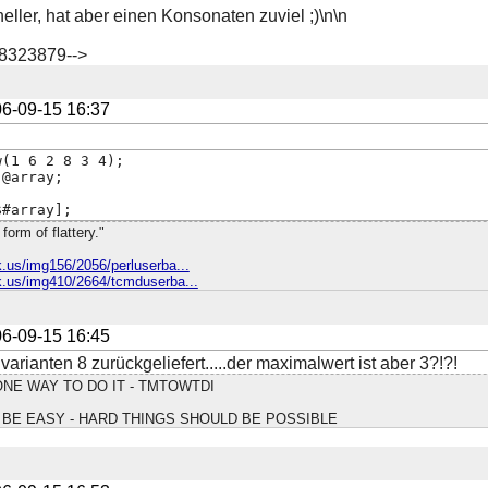
eller, hat aber einen Konsonaten zuviel ;)\n\n
58323879-->
6-09-15 16:37
w(1 6 2 8 3 4);
 @array;
$#array];
 form of flattery."
.us/img156/2056/perluserba...
k.us/img410/2664/tcmduserba...
6-09-15 16:45
rianten 8 zurückgeliefert.....der maximalwert ist aber 3?!?!
NE WAY TO DO IT - TMTOWTDI
BE EASY - HARD THINGS SHOULD BE POSSIBLE