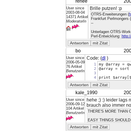
renee
200
User since
Brille putzen! :p
2003-08-04
OTRS-Erweiterungen (
h
14371 Artikel
Frankfurt Perlmongers (
ModeratorIn
--
Unterlagen OTRS-Work
Perl-Entwicklung:
http:
bo
200
User since
Code: (
dl
)
2006-05-09
1
my @array = q
76 Artikel
2
@array = sort
BenutzerIn
3
4
print $array[
kale_1990
200
User since
hehe ;) :) leider lags 
2006-09-12
brauch also immer no
104 Artikel
THERE'S MORE THAN O
BenutzerIn
EASY THINGS SHOULD 