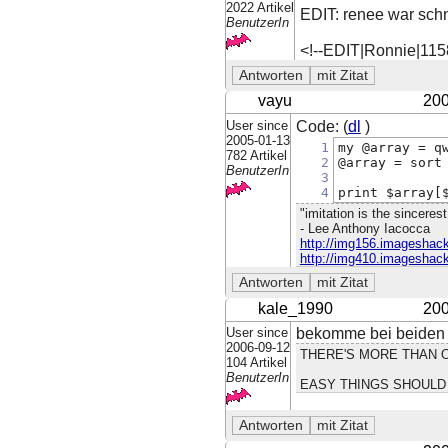
2022 Artikel
EDIT: renee war schn
BenutzerIn
<!--EDIT|Ronnie|11
vayu
200
User since
Code: (
dl
)
2005-01-13
1
my @array = q
782 Artikel
2
@array = sort
BenutzerIn
3
4
print $array[
"imitation is the sincerest
- Lee Anthony Iacocca
http://img156.imageshack
http://img410.imageshac
kale_1990
200
User since
bekomme bei beiden va
2006-09-12
THERE'S MORE THAN O
104 Artikel
BenutzerIn
EASY THINGS SHOULD 