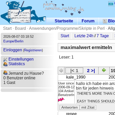
Startseite
Forum
Blo
Start
·
Board
·
Anwendungen/Programme/Skripte in Perl
·
All
Start
Letzte 24h
/
7 Tage
2026-08-07 03:18:52
Europe/Berlin
maximalwert ermitteln
Einloggen
(
Registrieren
)
Leser: 1
Einstellungen
Statistics
|< 1
2 >|
19
Jemand zu Hause?
kale_1990
200
0 Benutzer online
1 Gast
User since
hallo ich habe ein ar
2006-09-12
bin für jeden hinweis
104 Artikel
THERE'S MORE THAN O
BenutzerIn
EASY THINGS SHOULD 
renee
200