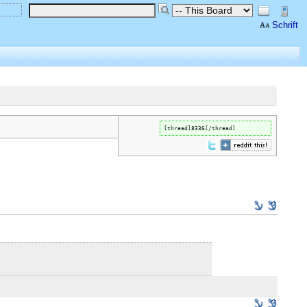
Schrift
[thread]8336[/thread]