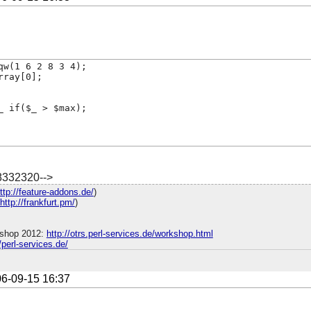
qw(1 6 2 8 3 4);
rray[0];
_ if($_ > $max);
8332320-->
ttp://feature-addons.de/
)
http://frankfurt.pm/
)
shop 2012:
http://otrs.perl-services.de/workshop.html
//perl-services.de/
6-09-15 16:37