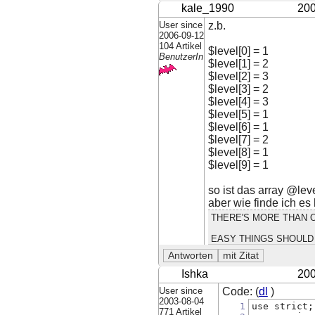
kale_1990
200
User since
z.b.
2006-09-12
104 Artikel
$level[0] = 1
BenutzerIn
$level[1] = 2
$level[2] = 3
$level[3] = 2
$level[4] = 3
$level[5] = 1
$level[6] = 1
$level[7] = 2
$level[8] = 1
$level[9] = 1
so ist das array @lev
aber wie finde ich es
THERE'S MORE THAN O
EASY THINGS SHOULD 
Ishka
200
User since
Code: (
dl
)
2003-08-04
1
use strict;
771 Artikel