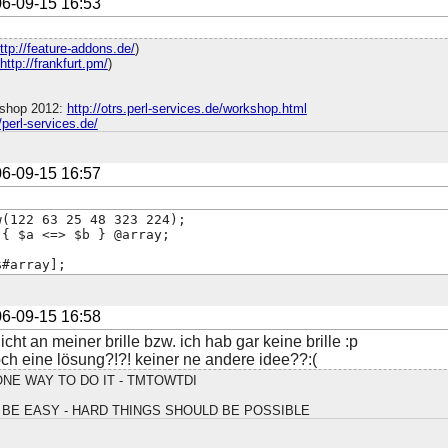
6-09-15 16:53
ttp://feature-addons.de/
)
http://frankfurt.pm/
)
shop 2012:
http://otrs.perl-services.de/workshop.html
//perl-services.de/
6-09-15 16:57
w(122 63 25 48 323 224);
 { $a <=> $b } @array;
$#array];
6-09-15 16:58
nicht an meiner brille bzw. ich hab gar keine brille :p
ch eine lösung?!?! keiner ne andere idee??:(
NE WAY TO DO IT - TMTOWTDI
BE EASY - HARD THINGS SHOULD BE POSSIBLE