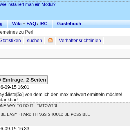
Wie installiert man ein Modul?
g
Wiki
+
FAQ
/
IRC
Gästebuch
gemeines zu Perl
Statistiken
suchen
Verhaltensrichtlinien
 Einträge, 2 Seiten
6-09-15 16:01
ray $liste[$x] von dem ich den maximalwert ermitteln möchte!
 dankbar!
NE WAY TO DO IT - TMTOWTDI
BE EASY - HARD THINGS SHOULD BE POSSIBLE
6-09-15 16:33