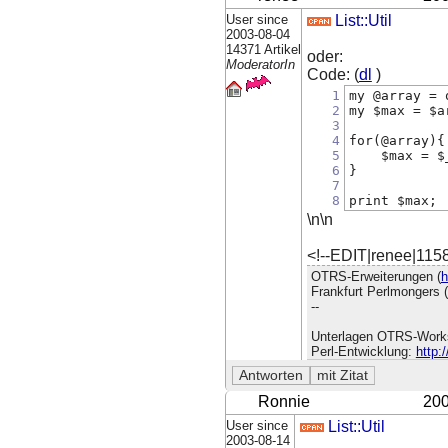
User since
List::Util
2003-08-04
14371 Artikel
oder:
ModeratorIn
Code: (
dl
)
1
my @array = 
2
my $max = $a
3
4
for(@array){
5
    $max = $
6
}
7
8
print $max;
\n\n
<!--EDIT|renee|115
OTRS-Erweiterungen (
h
Frankfurt Perlmongers (
--
Unterlagen OTRS-Work
Perl-Entwicklung:
http:
Ronnie
200
User since
List::Util
2003-08-14