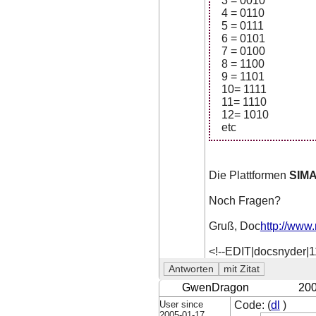
3 = 0010
4 = 0110
5 = 0111
6 = 0101
7 = 0100
8 = 1100
9 = 1101
10= 1111
11= 1110
12= 1010
etc
Die Plattformen
SIMA
Noch Fragen?
Gruß, Doc
http://www.
<!--EDIT|docsnyder|
GwenDragon
200
User since
Code: (
dl
)
2005-01-17