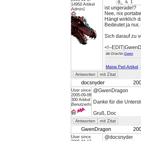
@_ & 1
14950 Artikel
ist ungerade!?
Admin1
Nee, nix portabe
Hängt wirklich 
Bedeutet ja nur,
Sich darauf zu v
<!--EDIT|GwenD
die Drachin
Gwen
Meine Perl-Artikel
docsnyder
200
User since
@GwenDragon
2005-09-08
300 Artikel
Danke für die Unterst
BenutzerIn
Gruß, Doc
GwenDragon
200
User since
@docsnyder