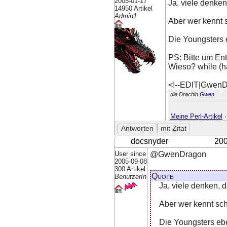
2005-01-17
Ja, viele denken
14950 Artikel
Admin1
Aber wer kennt 
Die Youngsters 
PS: Bitte um En
Wieso? while (h
<!--EDIT|GwenD
die Drachin
Gwen
Meine Perl-Artikel
docsnyder
200
User since
@GwenDragon
2005-09-08
300 Artikel
Quote
BenutzerIn
Ja, viele denken, d
Aber wer kennt sc
Die Youngsters ebe