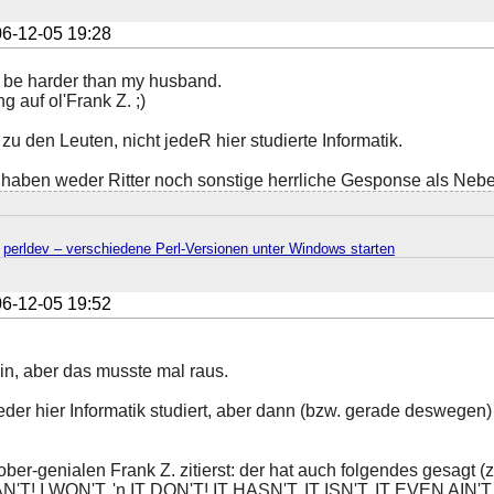
6-12-05 19:28
n't be harder than my husband.
g auf ol'Frank Z. ;)
 zu den Leuten, nicht jedeR hier studierte Informatik.
haben weder Ritter noch sonstige herrliche Gesponse als Neb
·
perldev – verschiedene Perl-Versionen unter Windows starten
6-12-05 19:52
ein, aber das musste mal raus.
jeder hier Informatik studiert, aber dann (bzw. gerade desweg
r-genialen Frank Z. zitierst: der hat auch folgendes gesagt (z
'T! I WON'T, 'n IT DON'T! IT HASN'T, IT ISN'T, IT EVEN AIN'