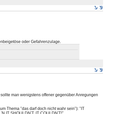
enbeigetöse oder Gefahrenzulage.
en) sollte man wenigstens offener gegenüber Anregungen
um Thema "das darf doch nicht wahr sein"): "IT
T, 'N IT SHOULDN'T, IT COULDN'T!"