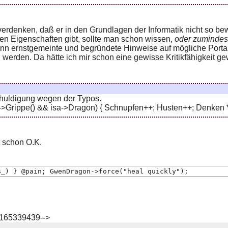
erdenken, daß er in den Grundlagen der Informatik nicht so be
ten Eigenschaften gibt, sollte man schon wissen,
oder zumindest
nn ernstgemeinte und begründete Hinweise auf mögliche Portabili
 werden. Da hätte ich mir schon eine gewisse Kritikfähigkeit g
chuldigung wegen der Typos.
->Grippe() && isa->Dragon) { Schnupfen++; Husten++; Denken *
t schon O.K.
$_) } @pain; GwenDragon->force("heal quickly");
1165339439-->