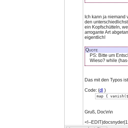
Ich kann ja niemand v
den unterschiedlichs
ein Kopfschütteln, we
arrogante Art abgetan
eigentlich!
Quote
PS: Bitte um Ents
Wieso? while (has
Das mit den Typos is
Code: (
dl
)
map { vanish(
Gruß, Doc\n\n
<!--EDIT|docsnyder|