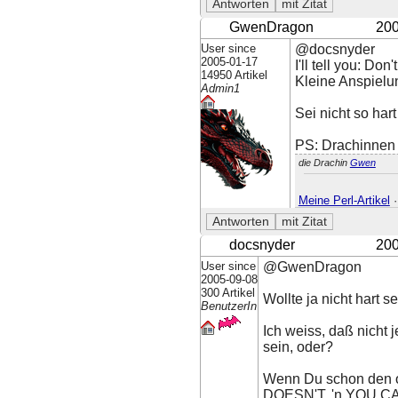
GwenDragon
200
User since
@docsnyder
2005-01-17
I'll tell you: Do
14950 Artikel
Kleine Anspielun
Admin1
Sei nicht so hart
PS: Drachinnen 
die Drachin
Gwen
Meine Perl-Artikel
docsnyder
200
User since
@GwenDragon
2005-09-08
300 Artikel
Wollte ja nicht hart s
BenutzerIn
Ich weiss, daß nicht 
sein, oder?
Wenn Du schon den obe
DOESN'T, 'n YOU CAN