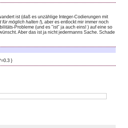
wandert ist (daß es unzählige Integer-Codierungen mit
 für möglich halten !
), aber es entlockt mir immer noch
täts-Probleme (und es "ist" ja auch eins! ) auf eine so
ewünscht. Aber das ist ja nicht jedermanns Sache. Schade
=0.3 }