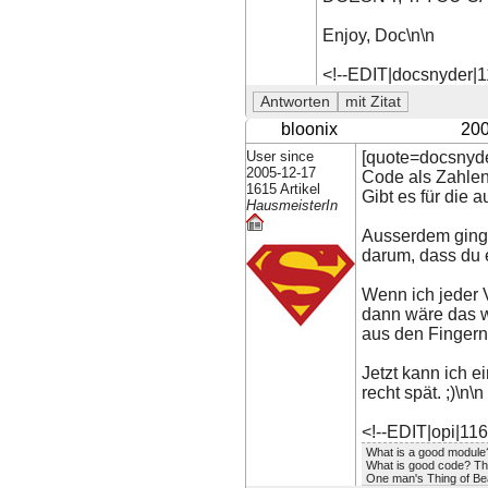
Enjoy, Doc\n\n
<!--EDIT|docsnyder|
bloonix
200
User since
[quote=docsnyde
2005-12-17
Code als Zahlend
1615 Artikel
Gibt es für die a
HausmeisterIn
Ausserdem ging 
darum, dass du e
Wenn ich jeder
dann wäre das wi
aus den Finger
Jetzt kann ich 
recht spät. ;)\n\n
<!--EDIT|opi|11
What is a good module?
What is good code? Tha
One man's Thing of Bea