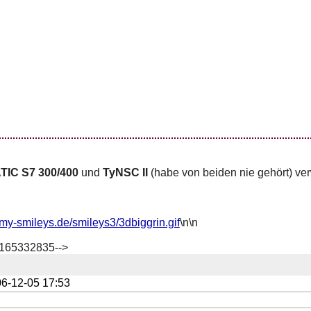
TIC S7 300/400
und
TyNSC II
(habe von beiden nie gehört) ve
my-smileys.de/smileys3/3dbiggrin.gif
\n\n
1165332835-->
6-12-05 17:53