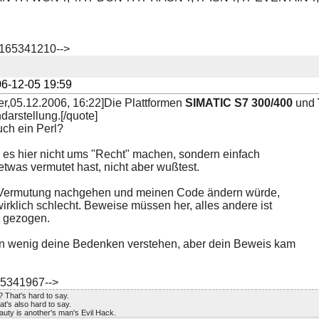
1165341210-->
6-12-05 19:59
r,05.12.2006, 16:22]Die Plattformen
SIMATIC S7 300/400
und
arstellung.[/quote]
uch ein Perl?
es hier nicht ums "Recht" machen, sondern einfach
twas vermutet hast, nicht aber wußtest.
 Vermutung nachgehen und meinen Code ändern würde,
rklich schlecht. Beweise müssen her, alles andere ist
n gezogen.
ein wenig deine Bedenken verstehen, aber dein Beweis kam
65341967-->
 That's hard to say.
t's also hard to say.
uty is another's man's Evil Hack.