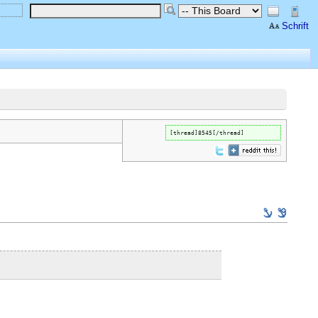
Schrift
[thread]8545[/thread]