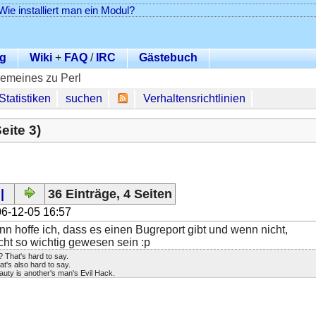
Wie installiert man ein Modul?
g
Wiki
+
FAQ
/
IRC
Gästebuch
gemeines zu Perl
Statistiken
suchen
Verhaltensrichtlinien
eite 3)
|
36 Einträge, 4 Seiten
6-12-05 16:57
n hoffe ich, dass es einen Bugreport gibt und wenn nicht,
cht so wichtig gewesen sein :p
 That's hard to say.
t's also hard to say.
uty is another's man's Evil Hack.