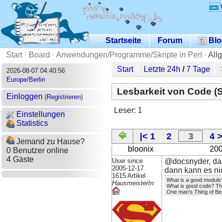
Startseite
Forum
Blo
Start
·
Board
·
Anwendungen/Programme/Skripte in Perl
·
All
Start
Letzte 24h
/
7 Tage
2026-08-07 04:40:56
Europe/Berlin
Lesbarkeit von Code (S
Einloggen
(
Registrieren
)
Leser: 1
Einstellungen
Statistics
|< 1
2
3
4 >
Jemand zu Hause?
bloonix
200
0 Benutzer online
4 Gäste
User since
@docsnyder, dan
2005-12-17
dann kann es ni
1615 Artikel
What is a good module?
HausmeisterIn
What is good code? Tha
One man's Thing of Bea