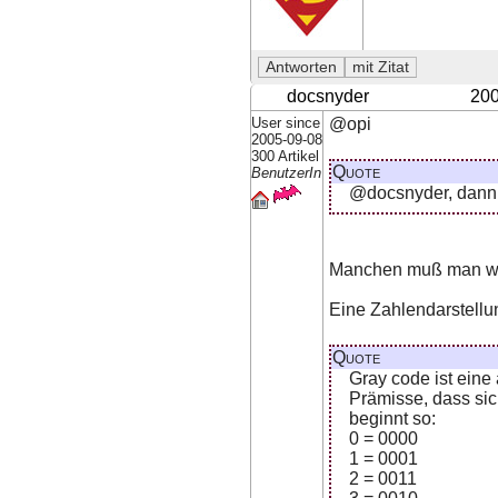
docsnyder
200
User since
@opi
2005-09-08
300 Artikel
Quote
BenutzerIn
@docsnyder, dann h
Manchen muß man wirk
Eine Zahlendarstellu
Quote
Gray code ist eine
Prämisse, dass sic
beginnt so:
0 = 0000
1 = 0001
2 = 0011