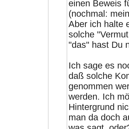
einen Beweis f
(nochmal: meine
Aber ich halte 
solche "Vermu
"das" hast Du n
Ich sage es no
daß solche Kom
genommen werd
werden. Ich mö
Hintergrund nic
man da doch a
was sagt, oder