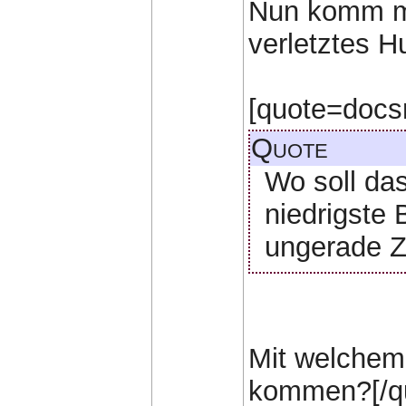
Nun komm ma
verletztes H
[quote=docs
Quote
Wo soll da
niedrigste B
ungerade Z
Mit welchem
kommen?[/q