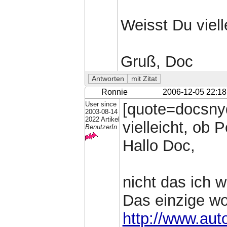
Weisst Du viell
Gruß, Doc
Ronnie
2006-12-05 22:18
User since
[quote=docsny
2003-08-14
2022 Artikel
vielleicht, ob P
BenutzerIn
Hallo Doc,
nicht das ich w
Das einzige wo
http://www.aut