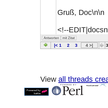
Gruß, Doc\n\n
<!--EDIT|docs
|< 1
2
3
4 >|
3
View
all threads cr