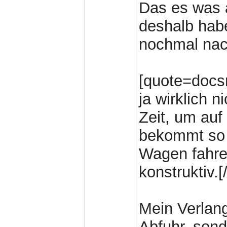
Das es was a
deshalb habe
nochmal nac
[quote=docsn
ja wirklich 
Zeit, um au
bekommt so 
Wagen fahren
konstruktiv.[
Mein Verlan
Abfuhr, sond