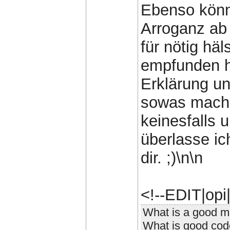
Ebenso könn
Arroganz ab 
für nötig hä
empfunden h
Erklärung un
sowas mache 
keinesfalls 
überlasse ic
dir. ;)\n\n
<!--EDIT|op
What is a good mo
What is good code