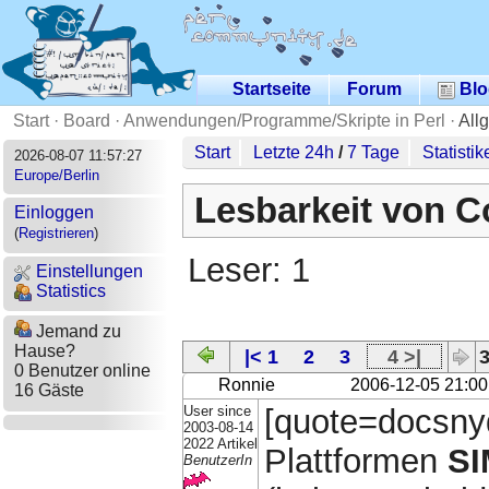
Startseite
Forum
Blo
Start
·
Board
·
Anwendungen/Programme/Skripte in Perl
·
All
Start
Letzte 24h
/
7 Tage
Statistik
2026-08-07 11:57:27
Europe/Berlin
Lesbarkeit von Co
Einloggen
(
Registrieren
)
Leser: 1
Einstellungen
Statistics
Jemand zu
Hause?
|< 1
2
3
4 >|
3
0 Benutzer online
Ronnie
2006-12-05 21:00
16 Gäste
User since
[quote=docsnyd
2003-08-14
2022 Artikel
Plattformen
SI
BenutzerIn