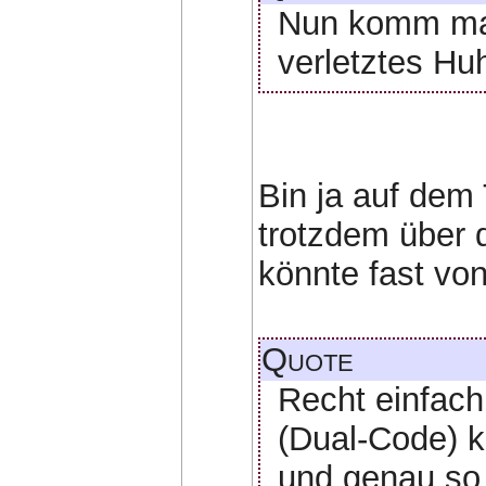
Nun komm mal
verletztes Hu
Bin ja auf dem
trotzdem über 
könnte fast vo
Quote
Recht einfach
(Dual-Code) k
und genau so 