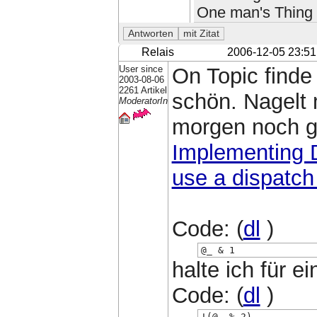
One man's Thing o
Relais
2006-12-05 23:51
User since
On Topic finde
2003-08-06
2261 Artikel
schön. Nagelt 
ModeratorIn
morgen noch ge
Implementing 
use a dispatch
Code: (
dl
)
@_ & 1
halte ich für 
Code: (
dl
)
!(@_ % 2)