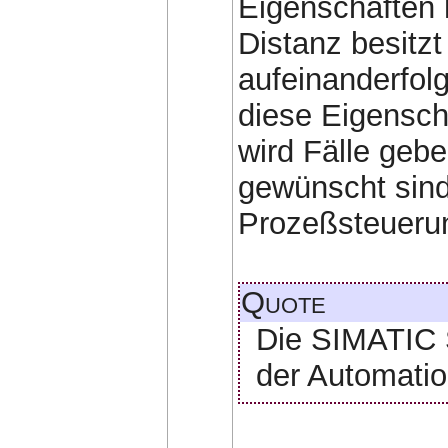
Eigenschaften 
Distanz besitzt
aufeinanderfol
diese Eigensch
wird Fälle geb
gewünscht sind 
Prozeßsteueru
Quote
Die SIMATIC S
der Automatio