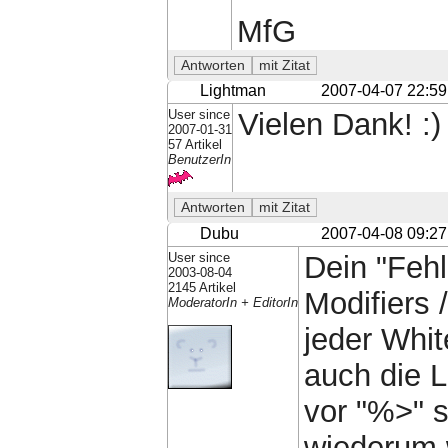
MfG
Lightman
2007-04-07 22:59
User since
Vielen Dank! :)
2007-01-31
57 Artikel
BenutzerIn
Dubu
2007-04-08 09:27
User since
Dein "Feh
2003-08-04
2145 Artikel
Modifiers 
ModeratorIn + EditorIn
jeder Whit
auch die 
vor "%>" s
wiederum 