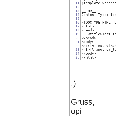
11
$template->proce
12
13
__END__
14
Content-Type: te
15
16
<!DOCTYPE HTML P
17
<html>
18
<head>
19
   <title>Test t
20
</head>
21
<body>
22
<h1>[% test %]</
23
<h3>[% another_t
24
</body>
25
</html>
;)
Gruss,
opi