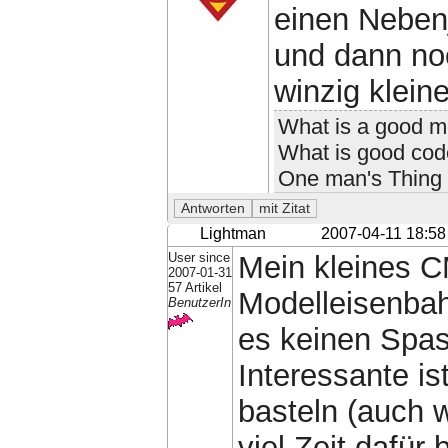
einen Nebenj
und dann no
winzig kleine
What is a good mo
What is good code
One man's Thing o
Lightman
2007-04-11 18:58
User since
Mein kleines C
2007-01-31
57 Artikel
Modelleisenbahn
BenutzerIn
es keinen Spas
Interessante is
basteln (auch 
viel Zeit dafür