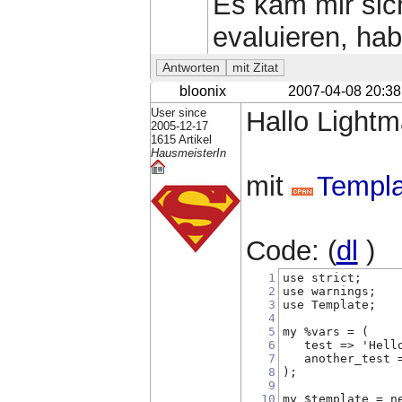
Es kam mir sic
evaluieren, hab
bloonix
2007-04-08 20:38
User since
Hallo Lightm
2005-12-17
1615 Artikel
HausmeisterIn
mit
Templa
Code: (
dl
)
1
use strict;
2
use warnings;
3
use Template;
4
5
my %vars = (
6
   test => 'Hell
7
   another_test 
8
);
9
10
my $template = n