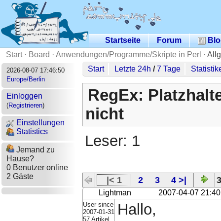
Startseite
Forum
Blo
Start
·
Board
·
Anwendungen/Programme/Skripte in Perl
·
All
Start
Letzte 24h
/
7 Tage
Statistik
2026-08-07 17:46:50
Europe/Berlin
RegEx: Platzhalte
Einloggen
(
Registrieren
)
nicht
Einstellungen
Statistics
Leser: 1
Jemand zu
Hause?
0 Benutzer online
2 Gäste
|< 1
2
3
4 >|
3
Lightman
2007-04-07 21:40
User since
Hallo,
2007-01-31
57 Artikel