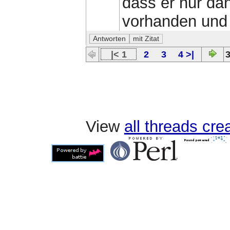
dass er nur da
vorhanden und 
|< 1
2
3
4 >|
3
View
all threads cr