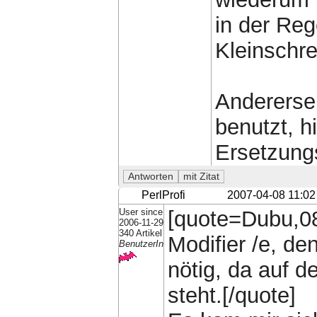
in der Reg
Kleinschre
Anderersei
benutzt, h
Ersetzungs
PerlProfi
2007-04-08 11:02
User since
[quote=Dubu,08
2006-11-29
340 Artikel
Modifier /e, den
BenutzerIn
nötig, da auf d
steht.[/quote]