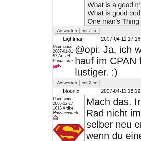
What is a good mo
What is good code
One man's Thing o
Lightman
2007-04-11 17:16
User since
@opi: Ja, ich 
2007-01-31
57 Artikel
hauf im CPAN fi
BenutzerIn
lustiger. :)
bloonix
2007-04-11 18:19
User since
Mach das. I
2005-12-17
1615 Artikel
Rad nicht i
HausmeisterIn
selber neu e
wenn du ein