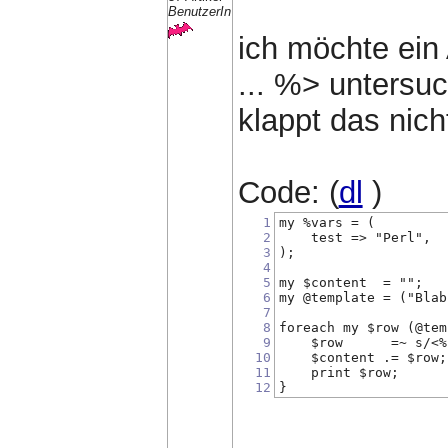
BenutzerIn
ich möchte ein
... %> untersuc
klappt das nich
Code: (
dl
)
1
my %vars = (
2
    test => "Perl",
3
);
4
5
my $content  = "";
6
my @template = ("Blab
7
8
foreach my $row (@tem
9
    $row      =~ s/<%
10
    $content .= $row;
11
    print $row;
12
}