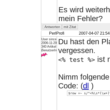
Es wird weiter
mein Fehler?
PerlProfi
2007-04-07 21:54
User since
Du hast den P
2006-11-29
340 Artikel
vergessen.
BenutzerIn
ist 
<% test %>
Nimm folgende
Code: (
dl
)
$row =~ s/^<%\s*(\w+)