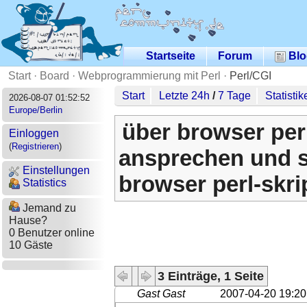
Startseite
Forum
Blo
Start
·
Board
·
Webprogrammierung mit Perl
·
Perl/CGI
Start
Letzte 24h
/
7 Tage
Statistik
2026-08-07 01:52:52
Europe/Berlin
über browser perl
Einloggen
(
Registrieren
)
ansprechen und s
Einstellungen
browser perl-skr
Statistics
Jemand zu
Hause?
0 Benutzer online
10 Gäste
3 Einträge, 1 Seite
Gast Gast
2007-04-20 19:20