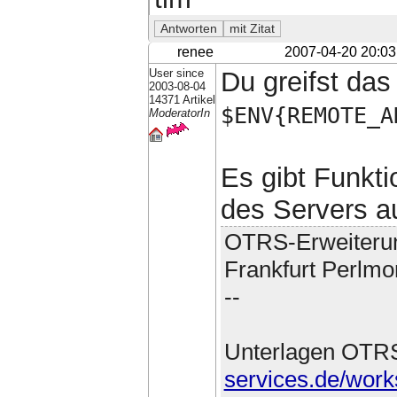
renee
2007-04-20 20:03
User since
Du greifst das
2003-08-04
14371 Artikel
$ENV{REMOTE_A
ModeratorIn
Es gibt Funkti
des Servers au
OTRS-Erweiteru
Frankfurt Perlmo
--
Unterlagen OTR
services.de/work