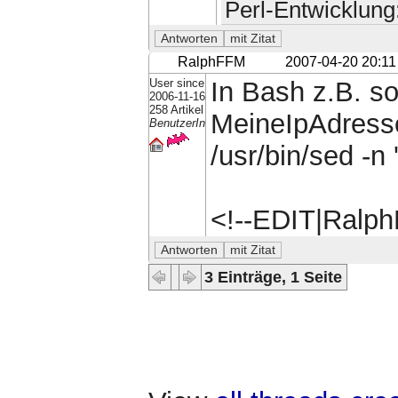
Perl-Entwicklung
RalphFFM
2007-04-20 20:11
User since
In Bash z.B. so
2006-11-16
258 Artikel
MeineIpAdresse
BenutzerIn
/usr/bin/sed -n '
<!--EDIT|Ralp
3 Einträge, 1 Seite