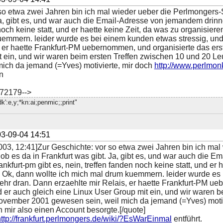
so etwa zwei Jahren bin ich mal wieder ueber die Perlmongers-
Ja, gibt es, und war auch die Email-Adresse von jemandem drinne
 noch keine statt, und er haette keine Zeit, da was zu organisie
uemmern. leider wurde es bei einem kunden etwas stressig, und
, er haette Frankfurt-PM uebernommen, und organisierte das erst
t ein, und wir waren beim ersten Treffen zwischen 10 und 20 L
mich da jemand (=Yves) motivierte, mir doch
http://www.perlmon
n
672179-->
.dk':e,y;*kn:ai;penmic;;print"
3-09-04 14:51
003, 12:41]Zur Geschichte: vor so etwa zwei Jahren bin ich mal
b es da in Frankfurt was gibt. Ja, gibt es, und war auch die 
ankfurt-pm gibt es, nein, treffen fanden noch keine statt, und er
Ok, dann wollte ich mich mal drum kuemmern. leider wurde es 
hr dran. Dann erzaehlte mir Relais, er haette Frankfurt-PM ueb
d er auch gleich eine Linux User Group mit ein, und wir waren 
ovember 2001 gewesen sein, weil mich da jemand (=Yves) motiv
mir also einen Account besorgte.[/quote]
http://frankfurt.perlmongers.de/wiki/?EsWarEinmal
entführt.