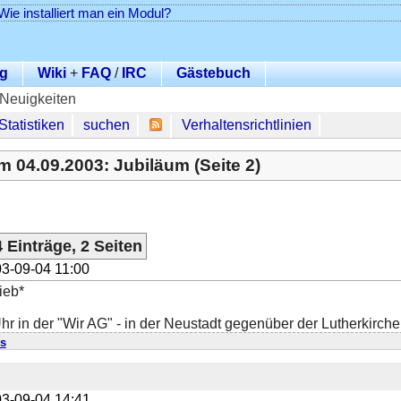
Wie installiert man ein Modul?
g
Wiki
+
FAQ
/
IRC
Gästebuch
 Neuigkeiten
Statistiken
suchen
Verhaltensrichtlinien
m 04.09.2003: Jubiläum (Seite 2)
 Einträge, 2 Seiten
3-09-04 11:00
ieb*
Uhr in der "Wir AG" - in der Neustadt gegenüber der Lutherkirche
s
3-09-04 14:41