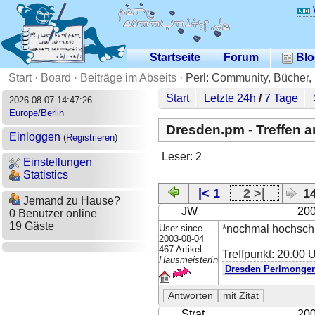
Startseite
Forum
Blo
Start
·
Board
·
Beiträge im Abseits
·
Perl: Community, Bücher,
Start
Letzte 24h
/
7 Tage
2026-08-07 14:47:26
Europe/Berlin
Dresden.pm - Treffen a
Einloggen
(
Registrieren
)
Leser: 2
Einstellungen
Statistics
|< 1
2 >|
14
Jemand zu Hause?
JW
200
0 Benutzer online
19 Gäste
User since
*nochmal hochsch
2003-08-04
467 Artikel
Treffpunkt: 20.00 
HausmeisterIn
Dresden Perlmonger
Strat
200