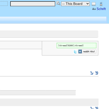
Schrift
[thread]9300[/thread]