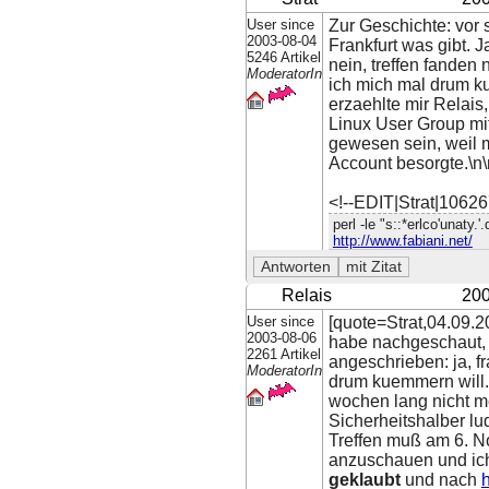
User since
Zur Geschichte: vor 
2003-08-04
Frankfurt was gibt. 
5246 Artikel
nein, treffen fanden
ModeratorIn
ich mich mal drum k
erzaehlte mir Relais
Linux User Group mi
gewesen sein, weil 
Account besorgte.\n\
<!--EDIT|Strat|1062
perl -le "s::*erlco'unaty.'
http://www.fabiani.net/
Relais
200
User since
[quote=Strat,04.09.2
2003-08-06
habe nachgeschaut, o
2261 Artikel
angeschrieben: ja, fr
ModeratorIn
drum kuemmern will. 
wochen lang nicht me
Sicherheitshalber lu
Treffen muß am 6. N
anzuschauen und ich 
geklaubt
und nach