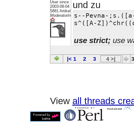
User since
und zu
2003-08-04
5881 Artikel
s--Pevna-;s.([a
ModeratorIn
s^([A-Z])^chr((
use strict;
use wa
|< 1
2
3
4 >|
3
View
all threads cr