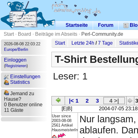
Startseite
Forum
Blo
Start
·
Board
·
Beiträge im Abseits
·
Perl-Community.de
Start
Letzte 24h
/
7 Tage
Statistik
2026-08-08 22:03:22
Europe/Berlin
T-Shirt Bestellun
Einloggen
(
Registrieren
)
Leser: 1
Einstellungen
Statistics
Jemand zu
Hause?
|< 1
2
3
4 >|
3
0 Benutzer online
[E|B]
2004-07-05 23:18
11 Gäste
User since
Nur langsam, 
2003-08-08
2561 Artikel
ablaufen. Dana
HausmeisterIn