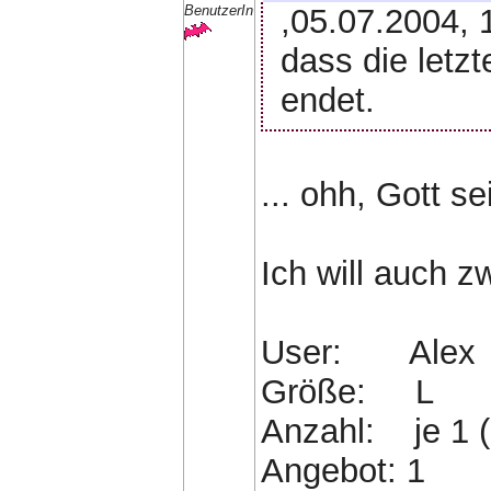
,05.07.2004, 1
BenutzerIn
dass die letz
endet.
... ohh, Gott se
Ich will auch z
User: Alex
Größe: L
Anzahl: je 1 (
Angebot: 1