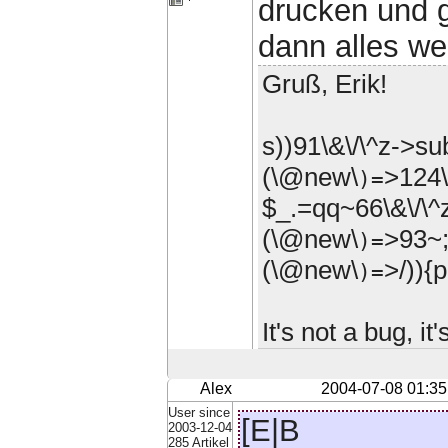
drucken und g
dann alles we
Gruß, Erik!
s))91\&\/\^z->s
(\@new\
>124\
)=
$_.=qq~66\&\/\^
(\@new\
>93~;
)=
(\@new\
>/)){p
)=
It's not a bug, i
Alex
2004-07-08 01:35
User since
[E|B
2003-12-04
285 Artikel