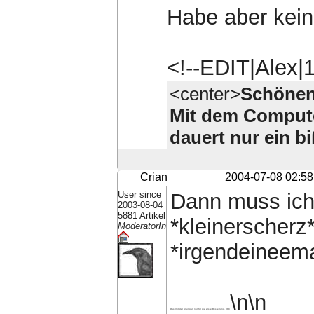
Habe aber keine
<!--EDIT|Alex|
<center>
Schönen
Mit dem Computer
dauert nur ein b
Crian
2004-07-08 02:58
User since
Dann muss ich 
2003-08-04
5881 Artikel
*kleinerscherz
ModeratorIn
*irgendeineema
\n\n
Das mit der Mail galt nur für die erste Bestellung, IIRC