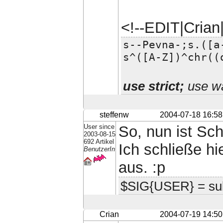
<!--EDIT|Cria
s--Pevna-;s.([a
s^([A-Z])^chr((
use strict;
use wa
steffenw
2004-07-18 16:58
User since
So, nun ist Sch
2003-08-15
692 Artikel
Ich schließe hi
BenutzerIn
aus. :p
$SIG{USER} = sub {
Crian
2004-07-19 14:50