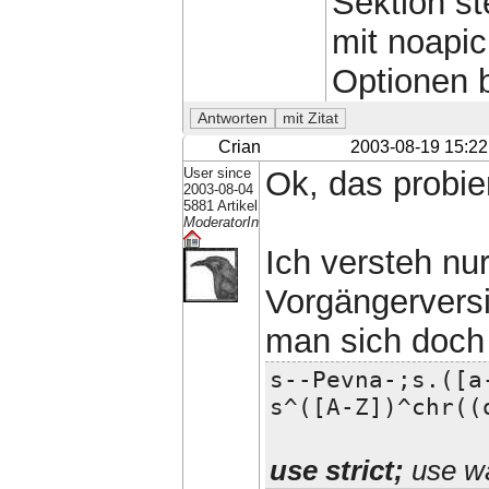
Sektion st
mit noapic
Optionen b
Crian
2003-08-19 15:22
User since
Ok, das probie
2003-08-04
5881 Artikel
ModeratorIn
Ich versteh nu
Vorgängerversi
man sich doch 
s--Pevna-;s.([a
s^([A-Z])^chr((
use strict;
use wa