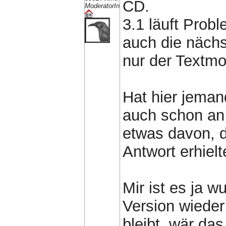
CD.
ModeratorIn
3.1 läuft Prob
auch die nächs
nur der Textmo
Hat hier jeman
auch schon an 
etwas davon, 
Antwort erhielte
Mir ist es ja w
Version wieder
bleibt, wär das