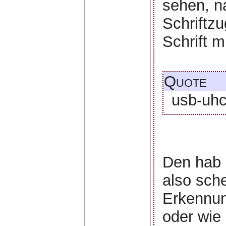
sehen, na
Schriftz
Schrift 
Quote
usb-uhci
Den hab 
also sch
Erkennung
oder wie 