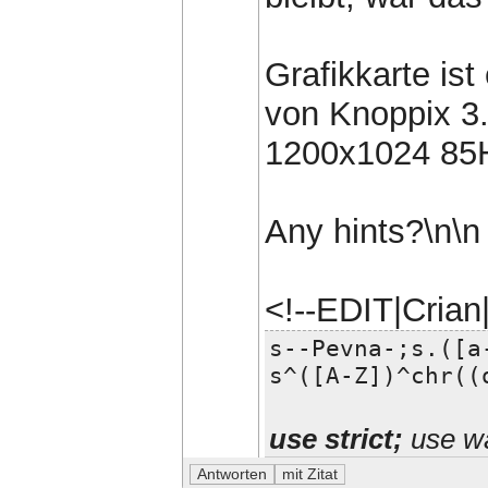
Grafikkarte is
von Knoppix 3.
1200x1024 85
Any hints?\n\n
<!--EDIT|Cria
s--Pevna-;s.([a
s^([A-Z])^chr((
use strict;
use wa