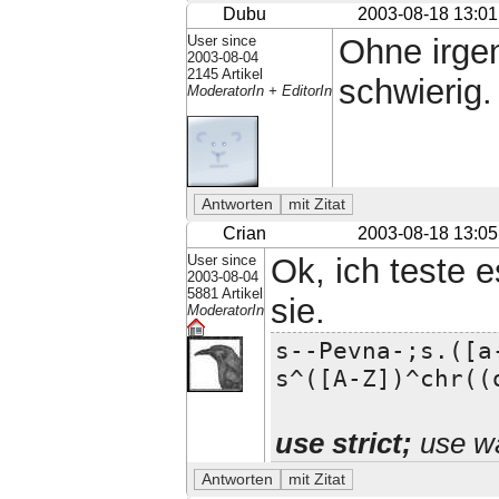
Dubu
2003-08-18 13:01
User since
Ohne irge
2003-08-04
2145 Artikel
schwierig.
ModeratorIn + EditorIn
Crian
2003-08-18 13:05
User since
Ok, ich teste 
2003-08-04
5881 Artikel
sie.
ModeratorIn
s--Pevna-;s.([a
s^([A-Z])^chr((
use strict;
use wa