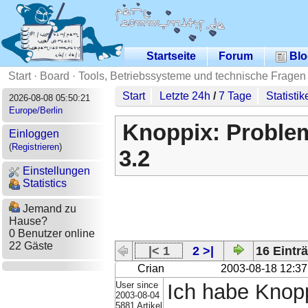
Startseite
Forum
Blo
Start
·
Board
·
Tools, Betriebssysteme und technische Fragen
Start
Letzte 24h
/
7 Tage
Statistik
2026-08-08 05:50:21
Europe/Berlin
Knoppix: Problem
Einloggen
(
Registrieren
)
3.2
Einstellungen
Statistics
Jemand zu
Hause?
0 Benutzer online
22 Gäste
|< 1
2 >|
16 Einträ
Crian
2003-08-18 12:37
User since
Ich habe Knopp
2003-08-04
5881 Artikel