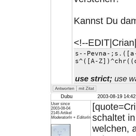
Kannst Du dam
<!--EDIT|Cria
s--Pevna-;s.([a
s^([A-Z])^chr((
use strict;
use wa
Dubu
2003-08-19 14:42
User since
[quote=Cr
2003-08-04
2145 Artikel
schaltet i
ModeratorIn + EditorIn
welchen, a