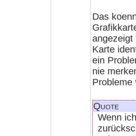
Das koenn
Grafikkart
angezeigt 
Karte ident
ein Proble
nie merke
Probleme v
Quote
Wenn ich 
zurücksc