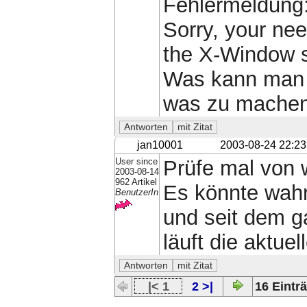
Fehlermeldung
Sorry, your nee
the X-Window 
Was kann man 
was zu mache
jan10001
2003-08-24 22:23
User since
Prüfe mal von 
2003-08-14
962 Artikel
Es könnte wahr
BenutzerIn
und seit dem g
läuft die aktuel
|< 1
2 >|
16 Einträ