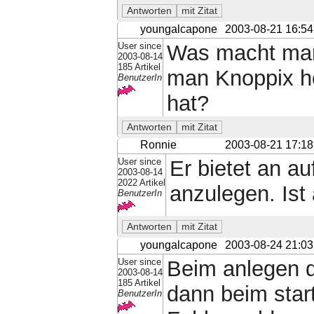
youngalcapone
2003-08-21 16:54
User since
Was macht man
2003-08-14
185 Artikel
man Knoppix h
BenutzerIn
hat?
Ronnie
2003-08-21 17:18
User since
Er bietet an a
2003-08-14
2022 Artikel
anzulegen. Ist
BenutzerIn
youngalcapone
2003-08-24 21:03
User since
Beim anlegen d
2003-08-14
185 Artikel
dann beim star
BenutzerIn