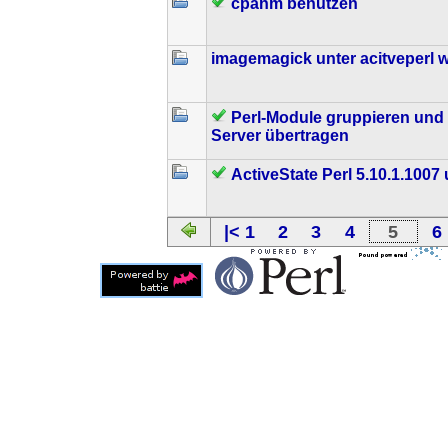
cpanm benutzen
imagemagick unter acitveperl w
Perl-Module gruppieren und
Server übertragen
ActiveState Perl 5.10.1.1007
|< 1
2
3
4
5
6