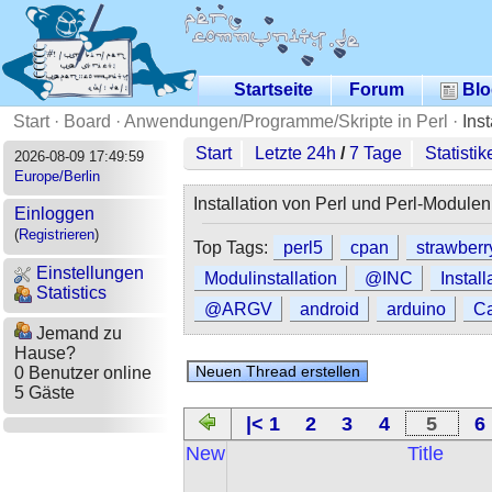
Startseite
Forum
Blo
Start
·
Board
·
Anwendungen/Programme/Skripte in Perl
·
Ins
Start
Letzte 24h
/
7 Tage
Statistik
2026-08-09 17:49:59
Europe/Berlin
Installation von Perl und Perl-Modulen
Einloggen
(
Registrieren
)
Top Tags:
perl5
cpan
strawberr
Einstellungen
Modulinstallation
@INC
Install
Statistics
@ARGV
android
arduino
Ca
Jemand zu
Hause?
0 Benutzer online
5 Gäste
|< 1
2
3
4
5
6
New
Title