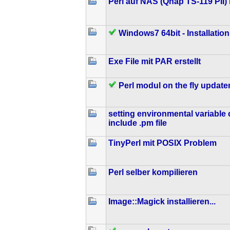
Perl auf NAS (Qnap TS-119 PII) i
Windows7 64bit - Installati
Exe File mit PAR erstellt
Perl modul on the fly updat
setting environmental variable 
include .pm file
TinyPerl mit POSIX Problem
Perl selber kompilieren
Image::Magick installieren...