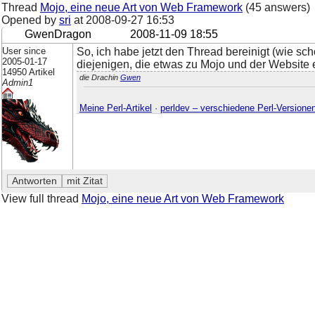
Thread
Mojo, eine neue Art von Web Framework
(45 answers)
Opened by
sri
at
2008-09-27 16:53
GwenDragon
2008-11-09 18:55
User since
So, ich habe jetzt den Thread bereinigt (wie sch
2005-01-17
diejenigen, die etwas zu Mojo und der Website 
14950 Artikel
die Drachin
Gwen
Admin1
Meine Perl-Artikel
·
perldev – verschiedene Perl-Versione
View full thread
Mojo, eine neue Art von Web Framework