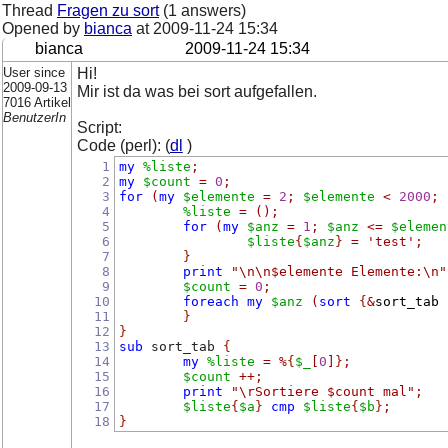
Thread
Fragen zu sort
(1 answers)
Opened by
bianca
at
2009-11-24 15:34
bianca
2009-11-24 15:34
User since
Hi!
2009-09-13
Mir ist da was bei sort aufgefallen.
7016 Artikel
BenutzerIn
Script:
Code (perl): (
dl
)
1
my
%liste
;
2
my
$count
=
0
;
3
for
(
my
$elemente
=
2
;
$elemente
<
2000
;
4
%liste
=
();
5
for
(
my
$anz
=
1
;
$anz
<=
$elemen
6
$liste
{
$anz
}
=
'test'
;
7
}
8
print
"\n\n$elemente Elemente:\n"
9
$count
=
0
;
10
foreach
my
$anz
(
sort
{
&
sort_tab 
11
}
12
}
13
sub
 sort_tab 
{
14
my
%liste
=
%
{
$_
[
0
]
}
;
15
$count
++;
16
print
"\rSortiere $count mal"
;
17
$liste
{
$a
}
cmp
$liste
{
$b
}
;
18
}