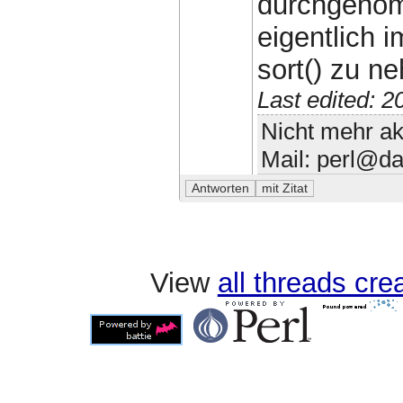
durchgenom
eigentlich 
sort() zu n
Last edited: 
Nicht mehr ak
Mail: perl@da
View
all threads cr