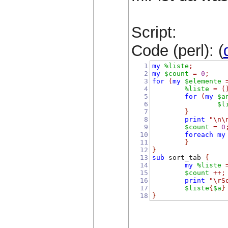
Script:
Code (perl): (
1
my
%liste
;
2
my
$count
=
0
;
3
for
(
my
$elemente
4
%liste
=
(
5
for
(
my
$a
6
$l
7
}
8
print
"\n\
9
$count
=
0
10
foreach
my
11
}
12
}
13
sub
 sort_tab 
{
14
my
%liste
15
$count
++;
16
print
"\rS
17
$liste
{
$a
}
18
}