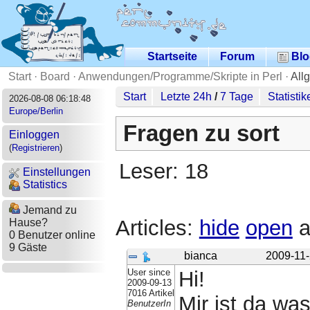
Startseite
Forum
Blo
Start
·
Board
·
Anwendungen/Programme/Skripte in Perl
·
All
Start
Letzte 24h
/
7 Tage
Statistik
2026-08-08 06:18:48
Europe/Berlin
Fragen zu sort
Einloggen
(
Registrieren
)
Leser: 18
Einstellungen
Statistics
Jemand zu
Articles:
hide
open
a
Hause?
0 Benutzer online
9 Gäste
bianca
2009-11-
User since
Hi!
2009-09-13
7016 Artikel
Mir ist da was
BenutzerIn