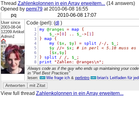
Thread
Zahlenkolonnen in ein Array erweitern...
(14 answers)
Opened by
pemi79
at
2010-06-08 16:55
pq
2010-06-08 17:07
User since
Code (perl): (
dl
)
2003-08-04
1
my
@ranges
=
map
{
12209 Artikel
2
$_
->[
0
]
..
$_
->[
1
]
Admin1
3
}
map
{
4
my
(
$x
,
$y
)
=
split
/-/
,
$_
;
5
$y
//
=
$x
;
# in perl < 5.10 muss es 
6
[
$x
,
$y
]
7
}
split
/ /
,
$_
;
8
print
"Zahlen: @ranges\n"
;
Always code as if the guy who ends up maintaining your code
in "Perl Best Practices"
lesen:
Wie frage ich
&
perlintro
brian's Leitfaden für j
View full thread
Zahlenkolonnen in ein Array erweitern...