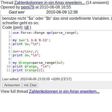
Thread
Zahlenkolonnen in ein Array erweitern...
(14 answers)
Opened by
pemi79
at
2010-06-08 16:55
Gast wer
2010-06-09 12:38
benutze nicht "$a" oder "$b" das sind vordefinierte Variablen. (f
schneller geht es so:
Code (perl): (
dl
)
1
use
 Parse
::
Range 
qw
(
parse_range
);
2
3
my
$w
=
'1 3-6 9-13'
;
4
print
$w
,
"\n"
;
5
6
$w
=~
s/\s+/,/
;
7
print
$w
,
"\n"
;
8
9
my
@range
=
parse_range
(
$w
);
10
print
@range
,
"\n"
;
11
print
$range
[
2
];
Last edited: 2010-06-09 13:03:05 +0200 (CEST)
View full thread
Zahlenkolonnen in ein Array erweitern...