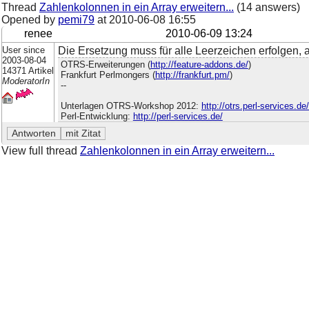
Thread
Zahlenkolonnen in ein Array erweitern...
(14 answers)
Opened by
pemi79
at
2010-06-08 16:55
renee
2010-06-09 13:24
User since
Die Ersetzung muss für alle Leerzeichen erfolgen, 
2003-08-04
OTRS-Erweiterungen (
http://feature-addons.de/
)
14371 Artikel
Frankfurt Perlmongers (
http://frankfurt.pm/
)
ModeratorIn
--
Unterlagen OTRS-Workshop 2012:
http://otrs.perl-services.d
Perl-Entwicklung:
http://perl-services.de/
View full thread
Zahlenkolonnen in ein Array erweitern...