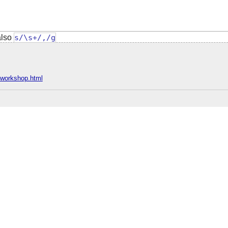
also
s/\s+/,/g
e/workshop.html