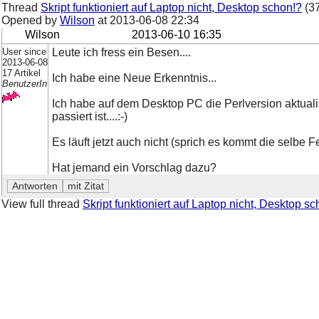
Thread
Skript funktioniert auf Laptop nicht, Desktop schon!?
(37
Opened by
Wilson
at
2013-06-08 22:34
Wilson
2013-06-10 16:35
User since
Leute ich fress ein Besen....
2013-06-08
17 Artikel
Ich habe eine Neue Erkenntnis...
BenutzerIn
Ich habe auf dem Desktop PC die Perlversion aktualisi
passiert ist....:-)
Es läuft jetzt auch nicht (sprich es kommt die selbe 
Hat jemand ein Vorschlag dazu?
View full thread
Skript funktioniert auf Laptop nicht, Desktop s