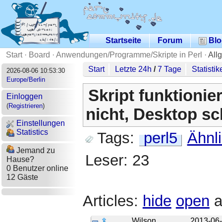
Startseite
Forum
Blo
Start
·
Board
·
Anwendungen/Programme/Skripte in Perl
·
All
Start
Letzte 24h
/
7 Tage
Statistik
2026-08-06 10:53:30
Europe/Berlin
Skript funktionie
Einloggen
(
Registrieren
)
nicht, Desktop s
Einstellungen
Statistics
Tags:
perl5
Ähnl
Jemand zu
Leser: 23
Hause?
0 Benutzer online
12 Gäste
Articles:
hide
open
a
Wilson
2013-06-