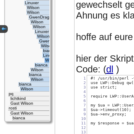
gewechselt geg
Linuxer
Wilson
Wilson
Ahnung es kla
GwenDragon
Wilson
Wilson
Linuxer
hoffe auf eure
Wilson
GwenDragon
Wilson
bianca
Linuxer
hier der Skript
Wilson
bianca
Code: (
dl
)
Wilson
bianca
1
 #! /usr/bin/perl -
Wilson
2
 use LWP::Debug qw(
bianca
3
 use strict;
Wilson
4
pq
5
 require LWP::UserA
lichtkind
6
Gast Wilson
7
 my $ua = LWP::User
rosti
8
 $ua->timeout(10);
Gast Wilson
9
 $ua->env_proxy;
bianca
10
11
 my $response = $ua
12
13