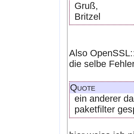
Gruß,
Britzel
Also OpenSSL::V
die selbe Fehl
Quote
ein anderer d
paketfilter gesp