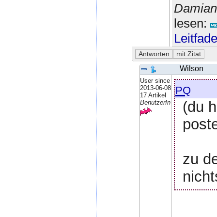
Damian 
lesen:
Leitfad
Wilson
User since
pq
2013-06-08
17 Artikel
(du 
BenutzerIn
poste
zu d
nicht