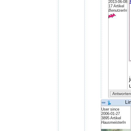
2013-06-08
17 Artikel
BenutzerIn
Li
User since
2006-01-27
3895 Artikel
HausmeisterIn