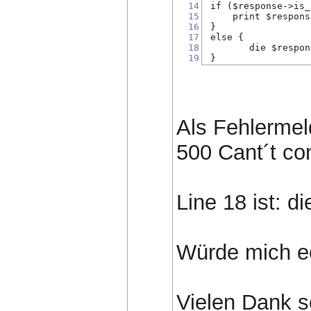
14
 if ($response->is_
15
     print $respons
16
 }
17
 else {
18
	die $respo
19
 }
Als Fehlerme
500 Cant´t con
Line 18 ist: d
Würde mich e
Vielen Dank 