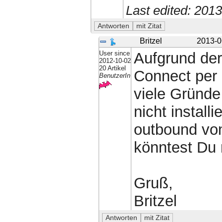
Last edited: 201
Britzel
2013-0
User since
Aufgrund der
2012-10-02
20 Artikel
Connect per 
BenutzerIn
viele Gründe
nicht installi
outbound von
könntest Du 
Gruß,
Britzel