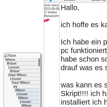
User since
Hallo,
2013-06-08
17 Artikel
BenutzerIn
ich hoffe es k
Ich habe ein 
pc funktionier
Navi
habe schon so
Wilson
Britzel
drauf was es 
Linuxer
Britzel
Gast Wilson
Linuxer
Gast Wilson
was kann es s
pq
Wilson
Skript!!!! ic
Linuxer
Wilson
installiert ic
Linuxer
Wilson