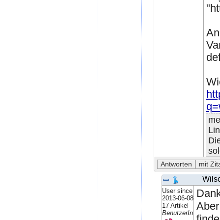
"h
An
Va
def
Wi
ht
q=
me
Li
Di
so
Wils
User since
Dank
2013-06-08
Aber
17 Artikel
BenutzerIn
finde