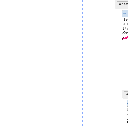
Use
201
17 
Ben