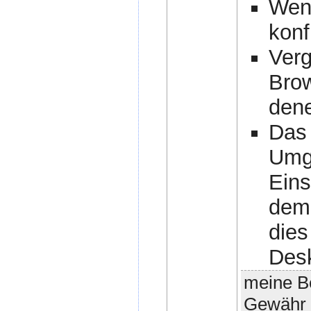
Wenn
konf
Verg
Brow
den
Das 
Umge
Eins
dem 
dies
Desk
meine Be
Gewähr 