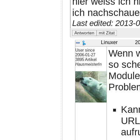
hier weiss ich n
ich nachschauen
Last edited: 2013
Linuxer
20
User since
Wenn wi
2006-01-27
3895 Artikel
so sche
HausmeisterIn
Modulen
Problem
Kann
URL 
aufr