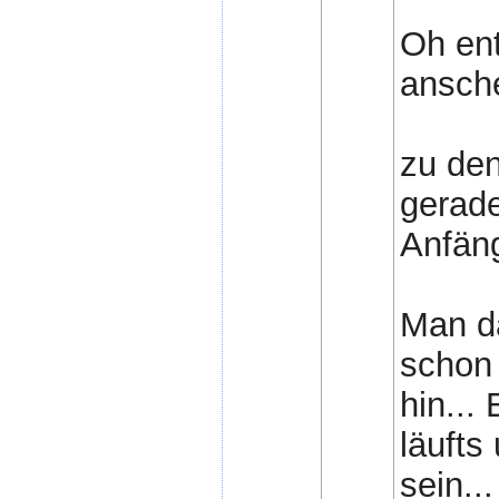
Oh ent
ansche
zu de
gerade
Anfän
Man da
schon 
hin...
läufts
sein...