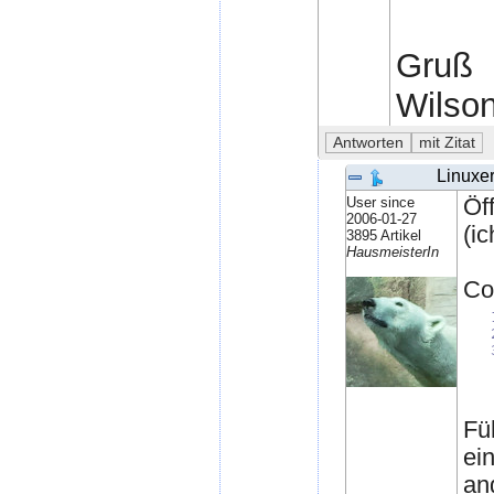
Gruß
Wilso
Linuxe
User since
Öf
2006-01-27
(i
3895 Artikel
HausmeisterIn
Co
Fü
ei
an