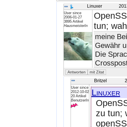
Linuxer
201
User since
OpenSSH
2006-01-27
3895 Artikel
tun; wa
HausmeisterIn
meine Bei
Gewähr un
Die Sprac
Crosspost
Britzel
2
User since
Linuxer
2012-10-02
20 Artikel
OpenSSH
BenutzerIn
zu tun;
openSS