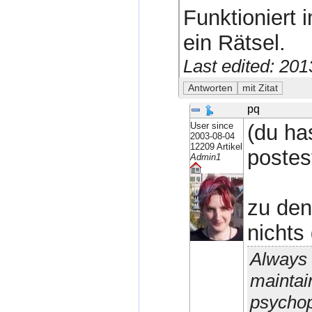
Funktioniert i
ein Rätsel.
Last edited: 20
pq
User since
(du ha
2003-08-04
12209 Artikel
postes
Admin1
zu den
nichts
Always 
maintain
psychop