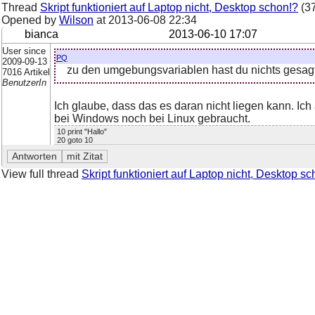
Thread
Skript funktioniert auf Laptop nicht, Desktop schon!?
(37
Opened by
Wilson
at
2013-06-08 22:34
bianca
2013-06-10 17:07
User since
pq
2009-09-13
zu den umgebungsvariablen hast du nichts gesagt
7016 Artikel
BenutzerIn
Ich glaube, dass das es daran nicht liegen kann. Ic
bei Windows noch bei Linux gebraucht.
10 print "Hallo"
20 goto 10
View full thread
Skript funktioniert auf Laptop nicht, Desktop s