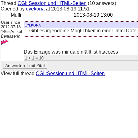
Thread
CGI::Session und HTML-Seiten
(10 answers)
Opened by
eyekona
at
2013-08-19 11:51
Muffi
2013-08-19 13:00
User since
eyekona
2012-07-18
Gibt es irgendeine Möglichkeit in einer .html Date
1465 Artikel
BenutzerIn
Das Einzige was mir da einfällt ist htaccess
1 + 1 = 10
View full thread
CGI::Session und HTML-Seiten