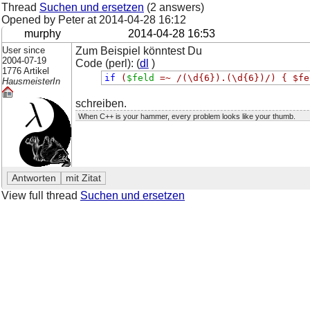
Thread
Suchen und ersetzen
(2 answers)
Opened by Peter at
2014-04-28 16:12
murphy
2014-04-28 16:53
User since
Zum Beispiel könntest Du
2004-07-19
Code (perl): (
dl
)
1776 Artikel
if
(
$feld
=~
/(\d{6}).(\d{6})/) { $fe
HausmeisterIn
schreiben.
When C++ is your hammer, every problem looks like your thumb.
View full thread
Suchen und ersetzen