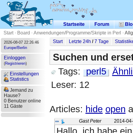
Startseite
Forum
Blo
Start
·
Board
·
Anwendungen/Programme/Skripte in Perl
·
All
Start
Letzte 24h
/
7 Tage
Statistik
2026-08-07 22:26:46
Europe/Berlin
Suchen und erse
Einloggen
(
Registrieren
)
Tags:
perl5
Ähnl
Einstellungen
Statistics
Leser: 12
Jemand zu
Hause?
0 Benutzer online
11 Gäste
Articles:
hide
open
a
Gast Peter
2014-04-
Hallo, ich habe e