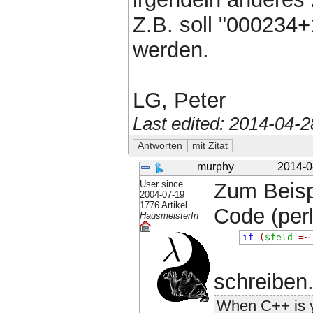
Z.B. soll "000234
werden.
LG, Peter
Last edited: 2014-04-
murphy
2014-0
User since
Zum Beisp
2004-07-19
1776 Artikel
Code (perl)
HausmeisterIn
if
(
$feld
=~
schreiben
When C++ is y