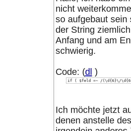
nicht weiterkomme
so aufgebaut sein 
der String ziemlic
Anfang und am End
schwierig.
Code: (
dl
)
if ( $feld =~ /(\d{6}\/\d{6
Ich möchte jetzt a
denen anstelle de
irgendein anderes 