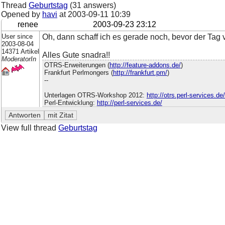
Thread
Geburtstag
(31 answers)
Opened by
havi
at
2003-09-11 10:39
renee
2003-09-23 23:12
User since
Oh, dann schaff ich es gerade noch, bevor der Tag vo
2003-08-04
14371 Artikel
Alles Gute snadra!!
ModeratorIn
OTRS-Erweiterungen (
http://feature-addons.de/
)
Frankfurt Perlmongers (
http://frankfurt.pm/
)
--
Unterlagen OTRS-Workshop 2012:
http://otrs.perl-services.d
Perl-Entwicklung:
http://perl-services.de/
View full thread
Geburtstag