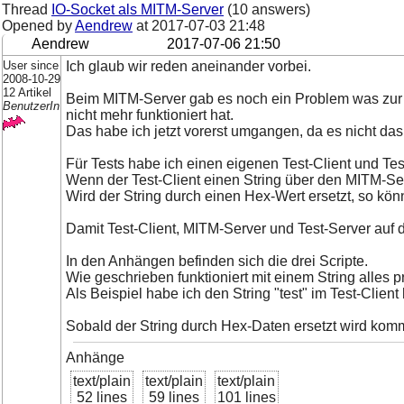
Thread
IO-Socket als MITM-Server
(10 answers)
Opened by
Aendrew
at
2017-07-03 21:48
Aendrew
2017-07-06 21:50
User since
Ich glaub wir reden aneinander vorbei.
2008-10-29
12 Artikel
Beim MITM-Server gab es noch ein Problem was zur 
BenutzerIn
nicht mehr funktioniert hat.
Das habe ich jetzt vorerst umgangen, da es nicht das 
Für Tests habe ich einen eigenen Test-Client und Test
Wenn der Test-Client einen String über den MITM-Se
Wird der String durch einen Hex-Wert ersetzt, so kön
Damit Test-Client, MITM-Server und Test-Server auf
In den Anhängen befinden sich die drei Scripte.
Wie geschrieben funktioniert mit einem String alles 
Als Beispiel habe ich den String "test" im Test-Client 
Sobald der String durch Hex-Daten ersetzt wird komm
Anhänge
text/plain
text/plain
text/plain
52 lines
59 lines
101 lines