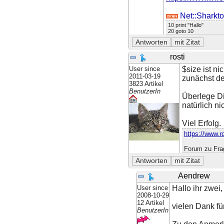
Net::Sharkto
10 print "Hallo"
20 goto 10
rosti
User since
$size ist n
2011-03-19
zunächst de
3823 Artikel
BenutzerIn
Überlege Dir
natürlich nic
Viel Erfolg.
https://www.ro
Forum zu Frag
Aendrew
User since
Hallo ihr zwei,
2008-10-29
12 Artikel
vielen Dank fü
BenutzerIn