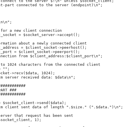
 connect to the server $!\n" unless $socket_client;
nt-part connected to the server (endpoint)\n";
\n\n";
 for a new client connection
t_socket = $socket_server->accept();
ormation about a newly connected client
t_address = $client_socket->peerhost();
t_port = $client_socket->peerport();
nnection from $client_address:$client_port\n";
 to 1024 characters from the connected client
= "";
ocket->recv($data, 1024);
tm server received data: $data\n";
############
PART ###
############
= $socket_client->send($data);
tm client sent data of length ".$size." (".$data.")\n";
server that request has been sent
$socket_client, 1);