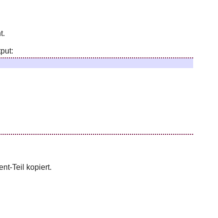
t.
put:
t-Teil kopiert.