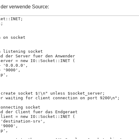
h der verwende Source:
ket::INET;
s;
h on socket
a listening socket
nd der Server fuer den Anwender
server = new IO::Socket::INET (
> '0.0.0.0',
> '9000',
cp',
,
 create socket $!\n" unless $socket_server;
er waiting for client connection on port 9200\n";
connecting socket
nd der Client fuer das Endgeraet
client = new IO::Socket::INET (
 'destination-srv',
 '9000',
cp',