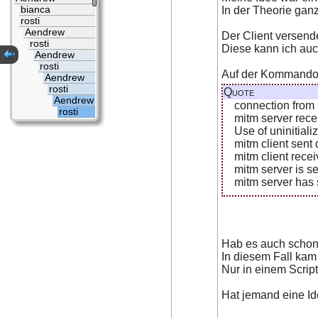
bianca
In der Theorie ganz 
rosti
Aendrew
Der Client versend
rosti
Diese kann ich auch
Aendrew
rosti
Auf der Kommandoze
Aendrew
rosti
Quote
Aendrew
connection from
rosti
mitm server rec
Use of uninitiali
mitm client sent
mitm client rece
mitm server is se
mitm server has s
Hab es auch schon m
In diesem Fall ka
Nur in einem Script 
Hat jemand eine Id