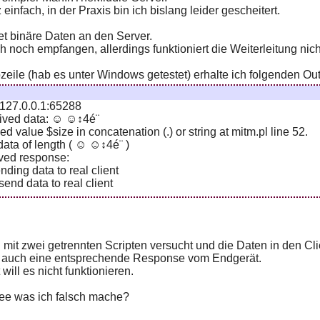
einfach, in der Praxis bin ich bislang leider gescheitert.
et binäre Daten an den Server.
 noch empfangen, allerdings funktioniert die Weiterleitung nich
ile (hab es unter Windows getestet) erhalte ich folgenden Out
 127.0.0.1:65288
eived data: ☺ ☺↕4é¨
zed value $size in concatenation (.) or string at mitm.pl line 52.
 data of length ( ☺ ☺↕4é¨ )
ived response:
nding data to real client
end data to real client
it zwei getrennten Scripten versucht und die Daten in den Clien
m auch eine entsprechende Response vom Endgerät.
will es nicht funktionieren.
ee was ich falsch mache?