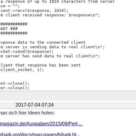
 a response of up to 1024 characters from server
nse = "";
lient->recv($response, 1024);
tm client received response: $response\n";
############
PART ###
############
esponse data to the connected client
tm server is sending data to real client\n";
ocket->send($response);
tm server has send data to real client\n";
client that response has been sent
$client_socket, 1);
ent->close();
ver->close();
2017-07-04 07:24
man sich hier Ideen holen:
x-magazin.de/Ausgaben/2015/09/Perl-...
shark.org/docs/man-pages/tshark.ht...