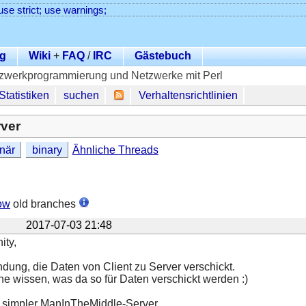
use strict; use warnings;
g
Wiki
+
FAQ
/
IRC
Gästebuch
zwerkprogrammierung und Netzwerke mit Perl
Statistiken
suchen
Verhaltensrichtlinien
rver
inär
binary
Ähnliche Threads
ow
old branches
2017-07-03 21:48
ity,
dung, die Daten von Client zu Server verschickt.
ne wissen, was da so für Daten verschickt werden :)
 simpler ManInTheMiddle-Server.