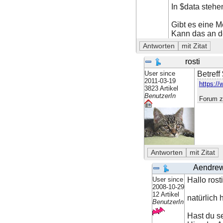
In $data stehe
Gibt es eine M
Kann das an d
rosti
User since
Betreff
2011-03-19
https://
3823 Artikel
BenutzerIn
Forum z
Aendre
User since
Hallo rosti
2008-10-29
12 Artikel
natürlich 
BenutzerIn
Hast du s