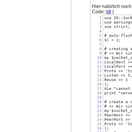
Hier natürlich noc
Code: (
dl
)
1
use IO::Soc
2
use warning
3
use strict;
4
5
# auto-flus
6
$| = 1;
7
8
# creating 
9
# => Wir si
10
my $socket_
11
LocalHost =
12
LocalPort =
13
Proto => 't
14
Listen => 5
15
Reuse => 1
16
);
17
die "cannot
18
print "serv
19
20
# create a 
21
# => Wir si
22
my $socket_
23
PeerHost =>
24
PeerPort =>
25
Proto => 't
26
);