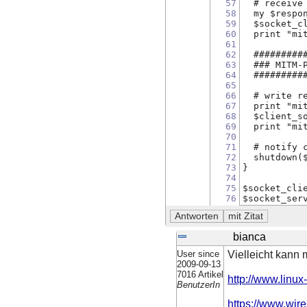
57
  # receive
58
  my $respo
59
  $socket_c
60
  print "mi
61
62
  #########
63
  ### MITM-
64
  #########
65
66
  # write r
67
  print "mi
68
  $client_s
69
  print "mi
70
71
  # notify 
72
  shutdown(
73
}
74
75
$socket_cli
76
$socket_ser
bianca
User since
Vielleicht kann 
2009-09-13
7016 Artikel
http://www.linu
BenutzerIn
https://www.wire