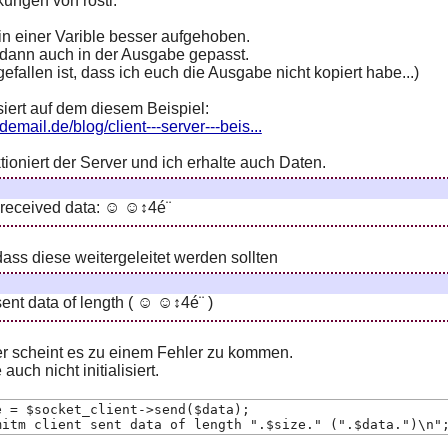
ungen von rosti:
in einer Varible besser aufgehoben.
 dann auch in der Ausgabe gepasst.
efallen ist, dass ich euch die Ausgabe nicht kopiert habe...)
iert auf dem diesem Beispiel:
demail.de/blog/client---server---beis...
ktioniert der Server und ich erhalte auch Daten.
 received data: ☺ ☺↕4é¨
dass diese weitergeleitet werden sollten
sent data of length ( ☺ ☺↕4é¨ )
er scheint es zu einem Fehler zu kommen.
auch nicht initialisiert.
e = $socket_client->send($data);
mitm client sent data of length ".$size." (".$data.")\n"