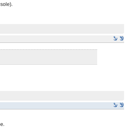
sole).
e.