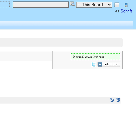
Schrift
[thread]20320[/thread]