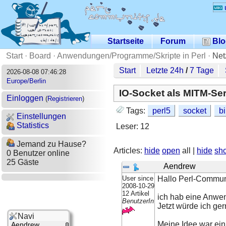
Startseite
Forum
Blo
Start
·
Board
·
Anwendungen/Programme/Skripte in Perl
·
Net
Start
Letzte 24h
/
7 Tage
2026-08-08 07:46:28
Europe/Berlin
IO-Socket als MITM-Se
Einloggen
(
Registrieren
)
Tags:
perl5
socket
b
Einstellungen
Statistics
Leser: 12
Jemand zu Hause?
Articles:
hide
open
all |
hide
sh
0 Benutzer online
25 Gäste
Aendrew
User since
Hallo Perl-Commun
2008-10-29
12 Artikel
ich hab eine Anwen
BenutzerIn
Jetzt würde ich ger
Navi
Meine Idee war ein
Aendrew