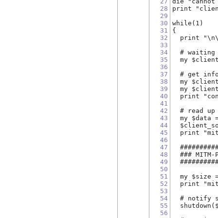
27
die "cannot
28
print "clie
29
30
while(1)
31
{
32
  print "\n
33
34
  # waiting
35
  my $clien
36
37
  # get inf
38
  my $clien
39
  my $clien
40
  print "co
41
42
  # read up
43
  my $data 
44
  $client_s
45
  print "mi
46
47
  #########
48
  ### MITM-
49
  #########
50
51
  my $size 
52
  print "mi
53
54
  # notify 
55
  shutdown(
56