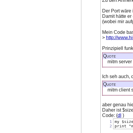
Zu den Anmerk
Der Port wäre 
Damit hätte er
(wobei mir aufg
Mein Code bas
>
http://www.hi
Prinzipiell fun
Quote
mitm server
Ich seh auch, 
Quote
mitm client 
aber genau hi
Daher ist $size 
Code: (
dl
)
1
my $siz
2
print "