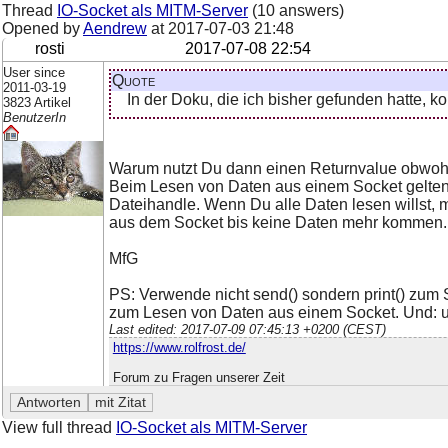
Thread
IO-Socket als MITM-Server
(10 answers)
Opened by
Aendrew
at
2017-07-03 21:48
rosti
2017-07-08 22:54
User since
Quote
2011-03-19
In der Doku, die ich bisher gefunden hatte, ko
3823 Artikel
BenutzerIn
Warum nutzt Du dann einen Returnvalue obwohl 
Beim Lesen von Daten aus einem Socket gelten
Dateihandle. Wenn Du alle Daten lesen willst, 
aus dem Socket bis keine Daten mehr kommen.
MfG
PS: Verwende nicht send() sondern print() zum 
zum Lesen von Daten aus einem Socket. Und: u
Last edited: 2017-07-09 07:45:13 +0200 (CEST)
https://www.rolfrost.de/
Forum zu Fragen unserer Zeit
View full thread
IO-Socket als MITM-Server