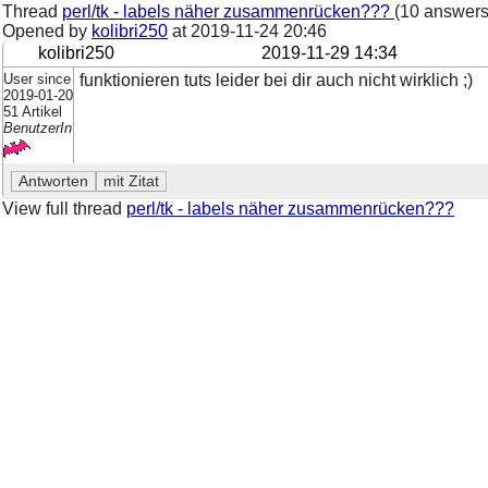
Thread
perl/tk - labels näher zusammenrücken???
(10 answers
Opened by
kolibri250
at
2019-11-24 20:46
kolibri250
2019-11-29 14:34
User since
funktionieren tuts leider bei dir auch nicht wirklich ;)
2019-01-20
51 Artikel
BenutzerIn
View full thread
perl/tk - labels näher zusammenrücken???