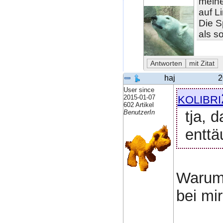
meine
auf L
Die S
als s
haj
2
User since
kolibr
2015-01-07
602 Artikel
tja, 
BenutzerIn
enttä
Warum 
bei mir