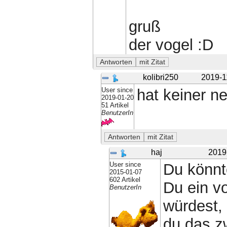
gruß
der vogel :D
kolibri250
2019-1
User since
hat keiner ne
2019-01-20
51 Artikel
BenutzerIn
haj
2019
User since
Du könnt
2015-01-07
602 Artikel
Du ein v
BenutzerIn
würdest,
du das zw