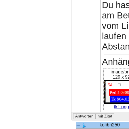
Du hast
am Bet
vom Li
laufen
Abstan
Anhän
image/p
129 x 9
tk1.png
kolibri250