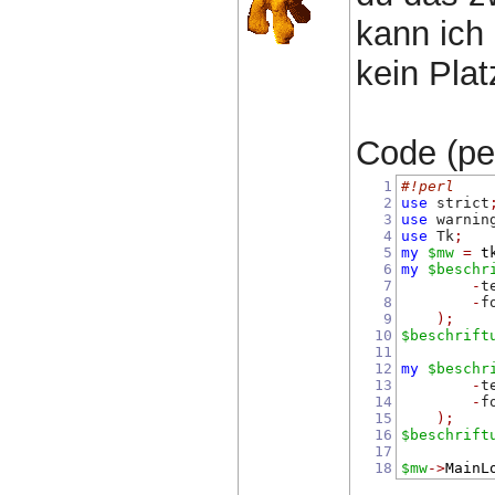
kann ich 
kein Plat
Code (per
1
#!perl
2
use
 strict
3
use
 warnin
4
use
 Tk
;
5
my
$mw
=
t
6
my
$beschr
7
-
t
8
-
f
9
);
10
$beschrift
11
12
my
$beschr
13
-
t
14
-
f
15
);
16
$beschrift
17
18
$mw
->
MainL