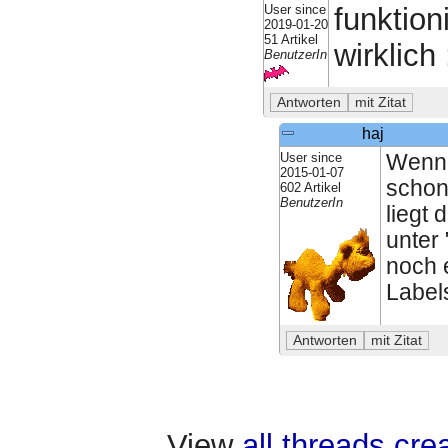
User since
funktion
2019-01-20
51 Artikel
wirklich 
BenutzerIn
haj
User since
Wenn 
2015-01-07
schon
602 Artikel
BenutzerIn
liegt
unter
noch 
Labe
View
all threads cr