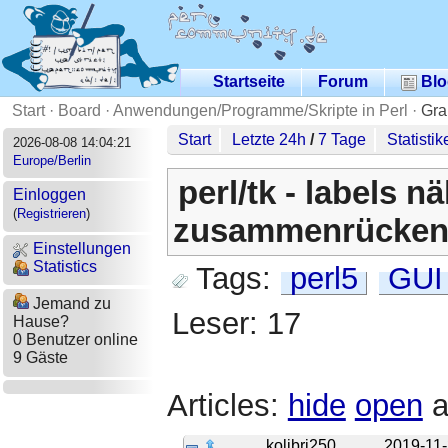
Startseite
Forum
Blo
Start
·
Board
·
Anwendungen/Programme/Skripte in Perl
·
Gra
Start
Letzte 24h
/
7 Tage
Statistik
2026-08-08 14:04:21
Europe/Berlin
perl/tk - labels n
Einloggen
(
Registrieren
)
zusammenrücke
Einstellungen
Statistics
Tags:
perl5
GUI
Jemand zu
Leser: 17
Hause?
0 Benutzer online
9 Gäste
Articles:
hide
open
a
kolibri250
2019-11-