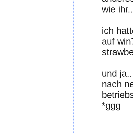
wie ihr..
ich hat
auf win7
strawber
und ja.
nach ne
betrieb
*ggg