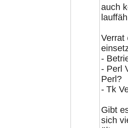
auch k
lauffäh
Verrat
einsetz
- Betr
- Perl
Perl?
- Tk V
Gibt es
sich vi