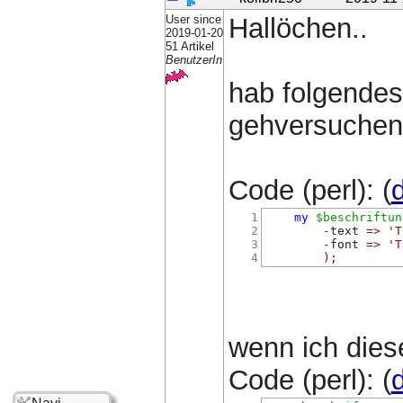
User since
Hallöchen..
2019-01-20
51 Artikel
BenutzerIn
hab folgendes
gehversuchen i
Code (perl): (
d
1
my
$beschriftun
2
-
text 
=>
'T
3
-
font 
=>
'T
4
);
wenn ich dies
Code (perl): (
d