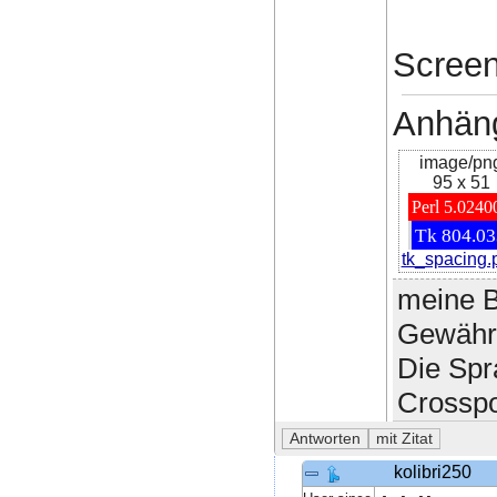
Screen
Anhän
image/pn
95 x 51
tk_spacing.
meine B
Gewähr 
Die Spr
Crosspo
kolibri250