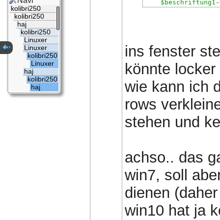
Navi
$beschriftung1
-
kolibri250
kolibri250
haj
kolibri250
Linuxer
ins fenster st
Linuxer
kolibri250
Linuxer
könnte locker
haj
kolibri250
wie kann ich 
haj
rows verkleine
stehen und k
achso.. das ga
win7, soll abe
dienen (daher
win10 hat ja 