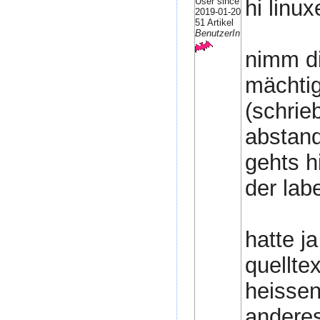
User since
hi linuxe
2019-01-20
51 Artikel
BenutzerIn
nimm di
mächti
(schrie
abstand
gehts h
der labe
hatte j
quellte
heissen
anderes