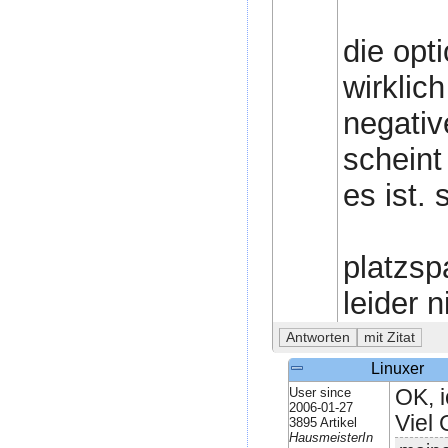
die opt
wirklic
negativ
scheint
es ist.
platzsp
leider n
Linuxer
User since
OK, i
2006-01-27
Viel 
3895 Artikel
HausmeisterIn