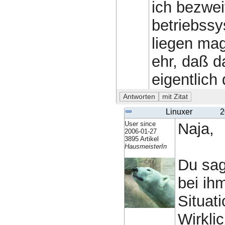
ich bezwei
betriebssy
liegen mag
ehr, daß da
eigentlich 
Linuxer
2
User since
Naja,
2006-01-27
3895 Artikel
HausmeisterIn
Du sag
bei ihm
Situat
Wirkli