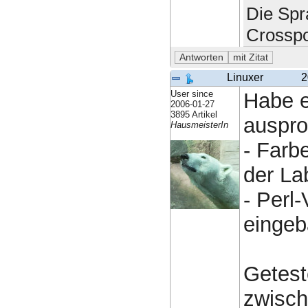
Die Spr
Crosspo
Linuxer
2
User since
Habe e
2006-01-27
3895 Artikel
ausprob
HausmeisterIn
- Farb
der La
- Perl
eingeb
Getest
zwisch