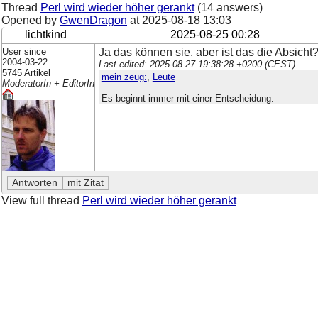
Thread
Perl wird wieder höher gerankt
(14 answers)
Opened by
GwenDragon
at
2025-08-18 13:03
lichtkind
2025-08-25 00:28
User since
Ja das können sie, aber ist das die Absic
2004-03-22
Last edited: 2025-08-27 19:38:28 +0200 (CEST)
5745 Artikel
mein zeug:
,
Leute
ModeratorIn + EditorIn
Es beginnt immer mit einer Entscheidung.
View full thread
Perl wird wieder höher gerankt