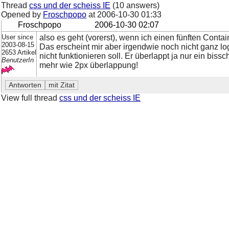
Thread
css und der scheiss IE
(10 answers)
Opened by
Froschpopo
at
2006-10-30 01:33
Froschpopo
2006-10-30 02:07
User since
also es geht (vorerst), wenn ich einen fünften Conta
2003-08-15
Das erscheint mir aber irgendwie noch nicht ganz log
2653 Artikel
nicht funktionieren soll. Er überlappt ja nur ein biss
BenutzerIn
mehr wie 2px überlappung!
View full thread
css und der scheiss IE