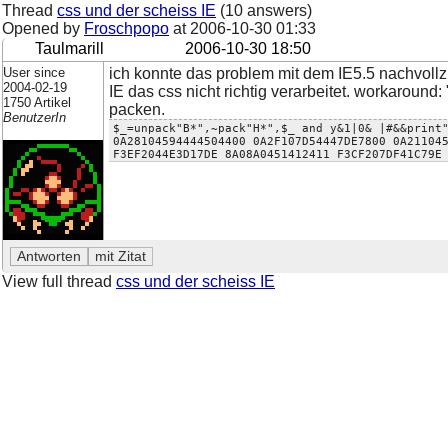
Thread
css und der scheiss IE
(10 answers)
Opened by
Froschpopo
at
2006-10-30 01:33
Taulmarill
2006-10-30 18:50
User since
ich konnte das problem mit dem IE5.5 nachvollzie
2004-02-19
IE das css nicht richtig verarbeitet. workaround
1750 Artikel
packen.
BenutzerIn
$_=unpack"B*",~pack"H*",$_ and y&1|0& |#&&print
0A28104594444504400 0A2F107D54447DE7800 0A21104
F3EF2044E3D17DE 8A08A0451412411 F3CF207DF41C79E
View full thread
css und der scheiss IE