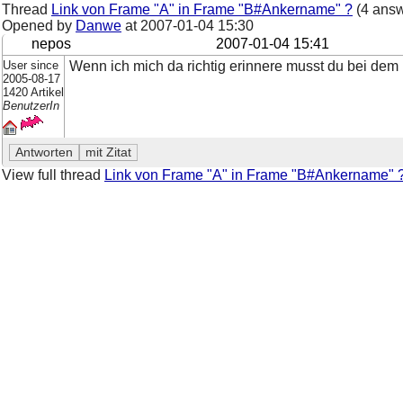
Thread
Link von Frame "A" in Frame "B#Ankername" ?
(4 answ
Opened by
Danwe
at
2007-01-04 15:30
nepos
2007-01-04 15:41
User since
Wenn ich mich da richtig erinnere musst du bei dem 
2005-08-17
1420 Artikel
BenutzerIn
View full thread
Link von Frame "A" in Frame "B#Ankername" 