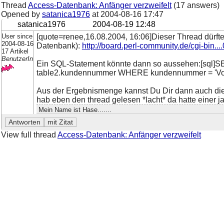
Thread
Access-Datenbank: Anfänger verzweifelt
(17 answers)
Opened by
satanica1976
at
2004-08-16 17:47
satanica1976
2004-08-19 12:48
User since
[quote=renee,16.08.2004, 16:06]Dieser Thread dürfte
2004-08-16
Datenbank):
http://board.perl-community.de/cgi-bin...
17 Artikel
BenutzerIn
Ein SQL-Statement könnte dann so aussehen:[sql]
table2.kundennummer WHERE kundennummer = 'Vo
Aus der Ergebnismenge kannst Du Dir dann auch die 
hab eben den thread gelesen *lacht* da hatte einer j
Mein Name ist Hase.......
View full thread
Access-Datenbank: Anfänger verzweifelt