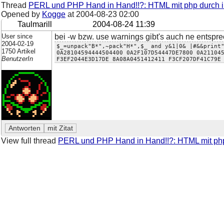
Thread
PERL und PHP Hand in Hand!!?: HTML mit php durch int
Opened by
Kogge
at
2004-08-23 02:00
Taulmarill
2004-08-24 11:39
User since
bei -w bzw. use warnings gibt's auch ne entsp
2004-02-19
$_=unpack"B*",~pack"H*",$_ and y&1|0& |#&&print
1750 Artikel
0A28104594444504400 0A2F107D54447DE7800 0A21104
BenutzerIn
F3EF2044E3D17DE 8A08A0451412411 F3CF207DF41C79E
View full thread
PERL und PHP Hand in Hand!!?: HTML mit php d