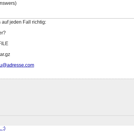
nswers)
uf jeden Fall richtig:
er?
FILE
ar.gz
u@adresse.com
 ;)