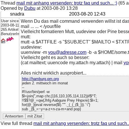
Thread
mail mit anhang versenden: trotz faq und such... ;)
(65 a
Opened by
Dubu
at
2003-08-20 13:28
snadra
2003-08-20 12:43
User since
Wenn Du das mail command verwenden willst ist das a
2003-08-11
mail ... ... < /your/file
265 Artikel
Vielleicht formatieren Mutt, uudeview oder Pine bess
BenutzerIn
mutt:
mutt -a $ATTFILE -s "$SUBJECT" $MAILTO < $TXT
uudeview:
uuenview -m
you@adresse.com
-b -a $HOME/some.t
Vielleicht geht es auch so besser:
(cat mailtext; uuencode my.attach my.attach) | mail
yo
Alles nicht wirklich ausprobiert...
http://hamburg.pm.org
jeden 2. mittwoch im monat
--
#!/usr/bin/perl -w
$l=join('',map chr,(116,110,105,114,112))if$^T;
!!$$?@_=qw(Jhfg Aabgure Prey Hnpxre):$l=1;
for(@_){eval reverse($l)."'"._(_(_($_))).' \''}
sub _{$_=~y+a-z+n-za-m+and pop}
View full thread
mail mit anhang versenden: trotz faq und such...