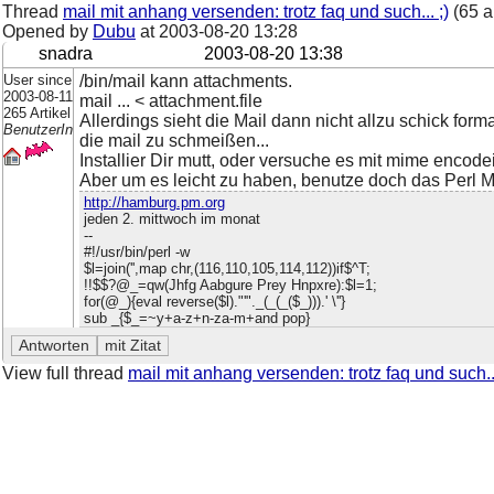
Thread
mail mit anhang versenden: trotz faq und such... ;)
(65 a
Opened by
Dubu
at
2003-08-20 13:28
snadra
2003-08-20 13:38
User since
/bin/mail kann attachments.
2003-08-11
mail ... < attachment.file
265 Artikel
Allerdings sieht die Mail dann nicht allzu schick form
BenutzerIn
die mail zu schmeißen...
Installier Dir mutt, oder versuche es mit mime enco
Aber um es leicht zu haben, benutze doch das Perl M
http://hamburg.pm.org
jeden 2. mittwoch im monat
--
#!/usr/bin/perl -w
$l=join('',map chr,(116,110,105,114,112))if$^T;
!!$$?@_=qw(Jhfg Aabgure Prey Hnpxre):$l=1;
for(@_){eval reverse($l)."'"._(_(_($_))).' \''}
sub _{$_=~y+a-z+n-za-m+and pop}
View full thread
mail mit anhang versenden: trotz faq und such...