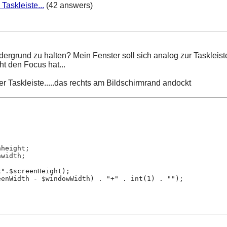
Taskleiste...
(42 answers)
rdergrund zu halten? Mein Fenster soll sich analog zur Taskleis
t den Focus hat...
r Taskleiste.....das rechts am Bildschirmrand andockt
screenheight;
screenwidth;
x".$screenHeight);
eenWidth - $windowWidth) . "+" . int(1) . "");