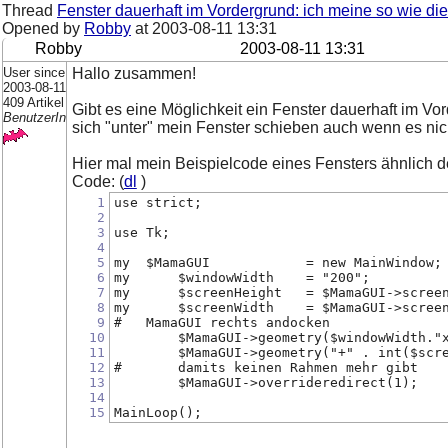
Thread
Fenster dauerhaft im Vordergrund: ich meine so wie die 
Opened by
Robby
at
2003-08-11 13:31
Robby
2003-08-11 13:31
User since
Hallo zusammen!
2003-08-11
409 Artikel
Gibt es eine Möglichkeit ein Fenster dauerhaft im Vo
BenutzerIn
sich "unter" mein Fenster schieben auch wenn es nich
Hier mal mein Beispielcode eines Fensters ähnlich de
Code: (
dl
)
1
use strict;
2
3
use Tk;
4
5
my  $MamaGUI 		= new MainWindow;
6
my 	$windowWidth 	= "200";
7
my 	$screenHeight 	= $MamaGUI->
8
my 	$screenWidth  	= $MamaGUI->
9
#   MamaGUI rechts andocken
10
	$MamaGUI->geometry($windowWidth."
11
	$MamaGUI->geometry("+" . int($scr
12
# 	damits keinen Rahmen mehr gibt
13
	$MamaGUI->overrideredirect(1); 
14
15
MainLoop();