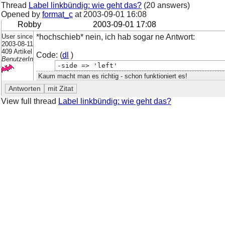
Thread
Label linkbündig: wie geht das?
(20 answers)
Opened by
format_c
at
2003-09-01 16:08
Robby
2003-09-01 17:08
User since
*hochschieb* nein, ich hab sogar ne Antwort:
2003-08-11
409 Artikel
Code: (
dl
)
BenutzerIn
-side => 'left'
Kaum macht man es richtig - schon funktioniert es!
View full thread
Label linkbündig: wie geht das?