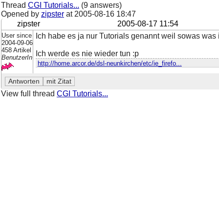
Thread
CGI Tutorials...
(9 answers)
Opened by
zipster
at
2005-08-16 18:47
zipster
2005-08-17 11:54
User since
Ich habe es ja nur Tutorials genannt weil sowas was i
2004-09-06
458 Artikel
Ich werde es nie wieder tun :p
BenutzerIn
http://home.arcor.de/dsl-neunkirchen/etc/ie_firefo...
View full thread
CGI Tutorials...