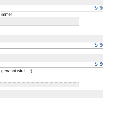
h immer
genannt wird.... :(