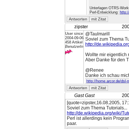
Unterlagen OTRS-Work
Perl-Entwicklung:
http:
zipster
200
User since
@Taulmarill
2004-09-06
Soviel zum Thema Tuto
458 Artikel
http://de.wikipedia.org
BenutzerIn
Wollte mir eigentlich 
Aber Danke für den T
@Renee
Danke ich schau mich
http://home.arcor.de/dsl-n
Gast Gast
200
[quote=zipster,16.08.2005, 17
Soviel zum Thema Tutorials...
http://de.wikipedia.org/wiki/Tut
Perl ist allerdings kein Progr
paar.