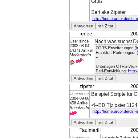
Gruß
Seri aka Zipster
http://home.arcor.de/dsl-n
renee
200
User since
Nach was suchst D
2003-08-04
OTRS-Erweiterungen (
h
14371 Artikel
Frankfurt Perlmongers (
ModeratorIn
--
Unterlagen OTRS-Work
Perl-Entwicklung:
http:
zipster
200
User since
Beispiel Scripte für C
2004-09-06
458 Artikel
<!--EDIT|zipster|112
BenutzerIn
http://home.arcor.de/dsl-n
Taulmarill
200
User since