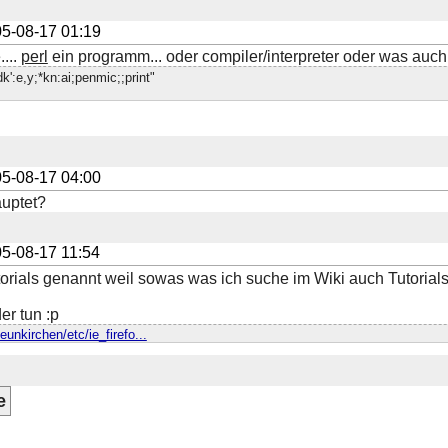
5-08-17 01:19
...
perl
ein programm... oder compiler/interpreter oder was auc
.dk':e,y;*kn:ai;penmic;;print"
5-08-17 04:00
uptet?
5-08-17 11:54
torials genannt weil sowas was ich suche im Wiki auch Tutorials 
er tun :p
eunkirchen/etc/ie_firefo...
e