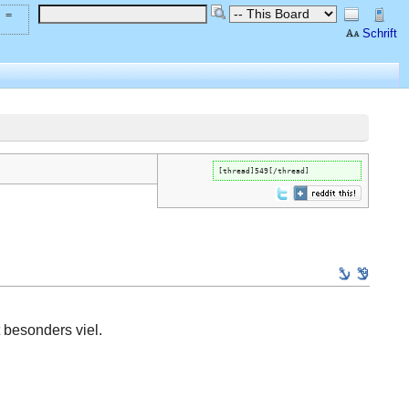
 =
Schrift
[thread]549[/thread]
t besonders viel.