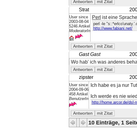
Strat
200
User since
Perl
ist eine Sprache.
2003-08-04
perl -le "s::*erlco'unaty.'
5246 Artikel
http://www.fabiani.net/
ModeratorIn
Gast Gast
200
Wo hab' ich was anderes beha
zipster
200
User since
Ich habe es ja nur Tu
2004-09-06
458 Artikel
Ich werde es nie wied
BenutzerIn
http://home.arcor.de/dsl-n
10 Einträge, 1 Seit