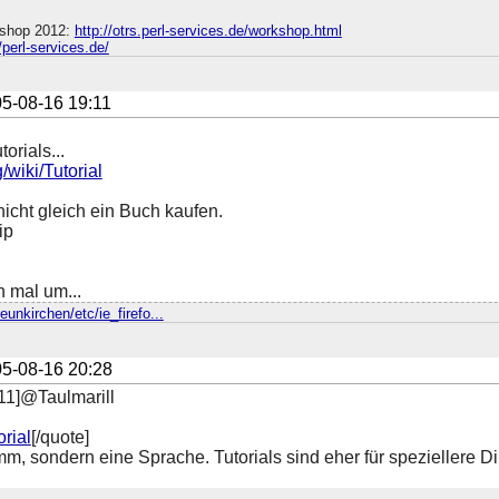
shop 2012:
http://otrs.perl-services.de/workshop.html
//perl-services.de/
5-08-16 19:11
rials...
/wiki/Tutorial
nicht gleich ein Buch kaufen.
ip
 mal um...
eunkirchen/etc/ie_firefo...
5-08-16 20:28
:11]@Taulmarill
orial
[/quote]
amm, sondern eine Sprache. Tutorials sind eher für speziellere D