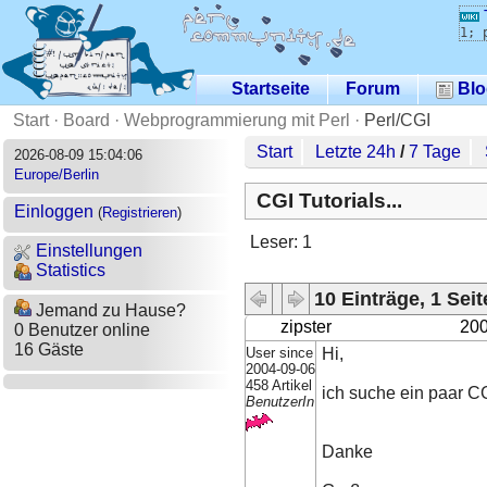
1; 
Startseite
Forum
Blo
Start
·
Board
·
Webprogrammierung mit Perl
·
Perl/CGI
Start
Letzte 24h
/
7 Tage
2026-08-09 15:04:06
Europe/Berlin
CGI Tutorials...
Einloggen
(
Registrieren
)
Leser: 1
Einstellungen
Statistics
10 Einträge, 1 Seit
Jemand zu Hause?
zipster
200
0 Benutzer online
16 Gäste
User since
Hi,
2004-09-06
458 Artikel
ich suche ein paar CGI
BenutzerIn
Danke