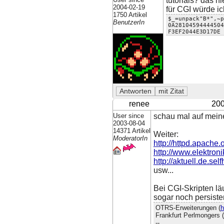
tutorials? das hi
2004-02-19
für CGI würde ic
1750 Artikel
$_=unpack"B*",~p
BenutzerIn
0A28104594444504
F3EF2044E3D17DE 
renee
200
User since
schau mal auf meine
2003-08-04
14371 Artikel
Weiter:
ModeratorIn
http://httpd.apache.
http://www.elektron
http://aktuell.de.self
usw...
Bei CGI-Skripten lä
sogar noch persist
OTRS-Erweiterungen (
h
Frankfurt Perlmongers (
--