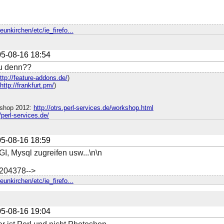
eunkirchen/etc/ie_firefo...
5-08-16 18:54
u denn??
ttp://feature-addons.de/
)
http://frankfurt.pm/
)
shop 2012:
http://otrs.perl-services.de/workshop.html
//perl-services.de/
5-08-16 18:59
GI, Mysql zugreifen usw...\n\n
4204378-->
eunkirchen/etc/ie_firefo...
5-08-16 19:04