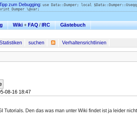
Tipp zum Debugging
:
use Data::Dumper; local $Data::Dumper::Useqq
print Dumper \@var;
g
Wiki
+
FAQ
/
IRC
Gästebuch
Statistiken
suchen
Verhaltensrichtlinien
e
5-08-16 18:47
 Tutorials. Den das was man unter Wiki findet ist ja leider nich