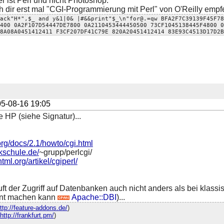
er ist Perl und nicht Photoshop.
h dir erst mal "CGI-Programmierung mit Perl" von O'Reilly empf
ack"H*",$_ and y&1|0& |#&&print"$_\n"for@.=qw BFA2F7C39139F45F78
400 0A2F107D54447DE7800 0A2110453444450500 73CF1045138445F4800 0
8A08A0451412411 F3CF207DF41C79E 820A20451412414 83E93C4513D17D2B
5-08-16 19:05
 HP (siehe Signatur)...
org/docs/2.1/howto/cgi.html
ikschule.de/
~grupp/perlcgi/
html.org/artikel/cgiperl/
uft der Zugriff auf Datenbanken auch nicht anders als bei kla
ent machen kann
Apache::DBI
)...
ttp://feature-addons.de/
)
http://frankfurt.pm/
)