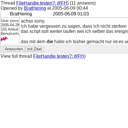
Thread
FileHandle testen?: if(FH)
(11 answers)
Opened by
BratHering
at
2005-06-09 00:44
BratHering
2005-06-09 01:03
User since
achso sorry,
2005-04-28
ich habe vergessen zu sagen, dass ich nicht sterben wi
155 Artikel
das script soll weiter laufen wei ich selber das ereig
BenutzerIn
das mit dem
die
habe ich bisher gemacht nur ist es un
View full thread
FileHandle testen?: if(FH)