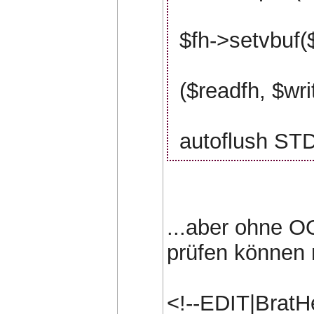
$fh->setvbuf(
($readfh, $wri
autoflush ST
...aber ohne 
prüfen können 
<!--EDIT|BratH