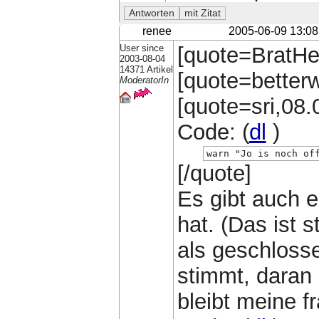
renee
2005-06-09 13:08
User since
[quote=BratHe
2003-08-04
14371 Artikel
[quote=betterw
ModeratorIn
[quote=sri,08.
Code: (
dl
)
warn "Jo is noch of
[/quote]
Es gibt auch e
hat. (Das ist 
als geschlosse
stimmt, daran 
bleibt meine f