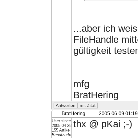
...aber ich wei
FileHandle mit
gültigkeit teste
mfg
BratHering
BratHering
2005-06-09 01:19
User since
thx @ pKai ;-)
2005-04-28
155 Artikel
BenutzerIn