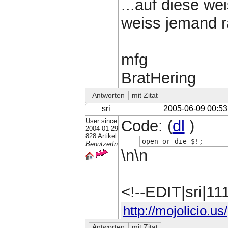
...auf diese we
weiss jemand r
mfg
BratHering
sri
2005-06-09 00:53
User since
Code: (
dl
)
2004-01-29
828 Artikel
open or die $!;
BenutzerIn
\n\n
<!--EDIT|sri|1
http://mojolicio.us/