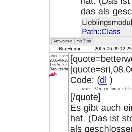
hat. (Das is
das als gesc
Lieblingsmodu
Path::Class
BratHering
2005-06-09 12:25
User since
[quote=betterw
2005-04-28
155 Artikel
[quote=sri,08.0
BenutzerIn
Code: (
dl
)
warn "Jo is noch offe
[/quote]
Es gibt auch ei
hat. (Das ist s
als geschlosse