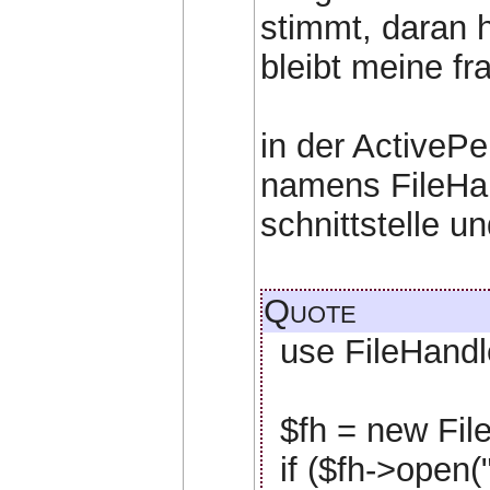
stimmt, daran h
bleibt meine fr
in der ActivePe
namens FileHa
schnittstelle u
Quote
use FileHandl
$fh = new Fil
if ($fh->open("<