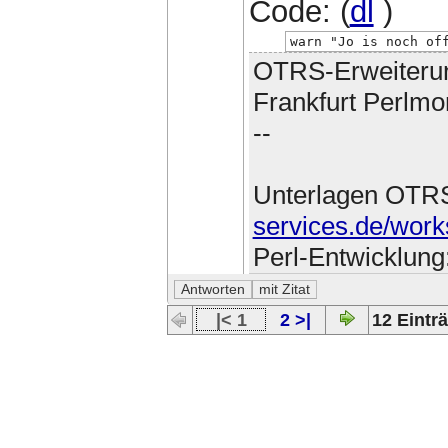
Code: (
dl
)
warn "Jo is noch of
OTRS-Erweiteru
Frankfurt Perlmo
--
Unterlagen OTR
services.de/work
Perl-Entwicklung
|< 1
2 >|
12 Einträ