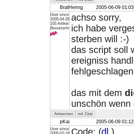
BratHering
2005-06-09 01:03
User since
achso sorry,
2005-04-28
155 Artikel
ich habe verge
BenutzerIn
sterben will :-)
das script soll 
ereigniss handl
fehlgeschlagen 
das mit dem
di
unschön wenn da
pKai
2005-06-09 01:12
User since
Code: (
dl
)
2005-02-18