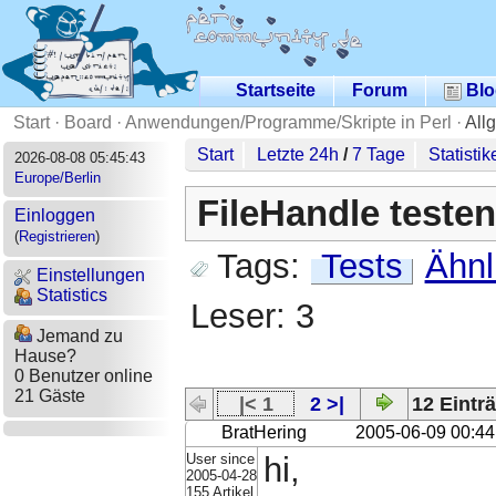
Startseite
Forum
Blo
Start
·
Board
·
Anwendungen/Programme/Skripte in Perl
·
All
Start
Letzte 24h
/
7 Tage
Statistik
2026-08-08 05:45:43
Europe/Berlin
FileHandle testen
Einloggen
(
Registrieren
)
Tags:
Tests
Ähnl
Einstellungen
Statistics
Leser: 3
Jemand zu
Hause?
0 Benutzer online
21 Gäste
|< 1
2 >|
12 Einträ
BratHering
2005-06-09 00:44
User since
hi,
2005-04-28
155 Artikel