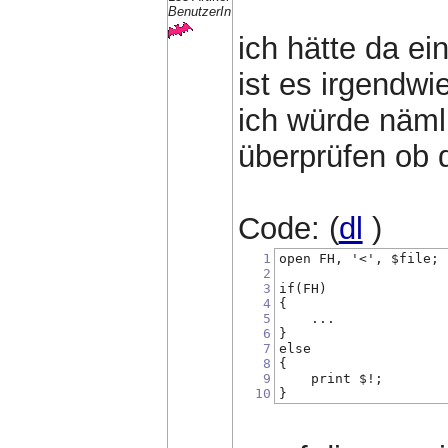
BenutzerIn
ich hätte da ei
ist es irgendw
ich würde nämli
überprüfen ob d
Code: (
dl
)
1
open FH, '<', $file;
2
3
if(FH)
4
{
5
    ...
6
}
7
else
8
{
9
    print $!;
10
}