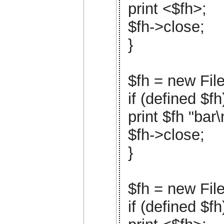
print <$fh>;
$fh->close;
}
$fh = new Fil
if (defined $fh
print $fh "bar\
$fh->close;
}
$fh = new FileH
if (defined $fh