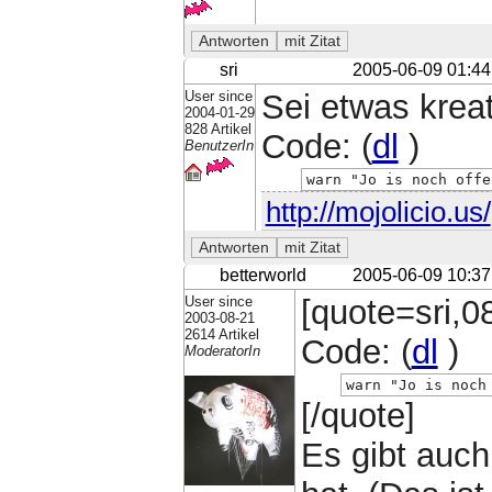
sri
2005-06-09 01:44
User since
Sei etwas kreati
2004-01-29
828 Artikel
Code: (
dl
)
BenutzerIn
warn "Jo is noch offe
http://mojolicio.us/
betterworld
2005-06-09 10:37
User since
[quote=sri,0
2003-08-21
2614 Artikel
Code: (
dl
)
ModeratorIn
warn "Jo is noch
[/quote]
Es gibt auch