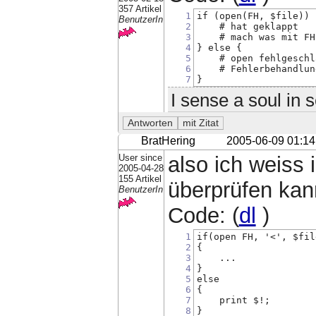
357 Artikel
1
if (open(FH, $file)) 
BenutzerIn
2
    # hat geklappt
3
    # mach was mit FH
4
} else {
5
    # open fehlgeschl
6
    # Fehlerbehandlun
7
}
I sense a soul in 
BratHering
2005-06-09 01:14
User since
also ich weiss
2005-04-28
155 Artikel
überprüfen kan
BenutzerIn
Code: (
dl
)
1
if(open FH, '<', $fil
2
{
3
    ...
4
}
5
else
6
{
7
    print $!;
8
}