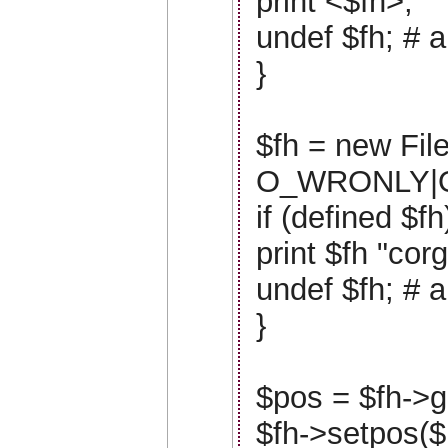
print <$fh>;
undef $fh; # a
}
$fh = new File
O_WRONLY|
if (defined $fh
print $fh "corg
undef $fh; # a
}
$pos = $fh->g
$fh->setpos($